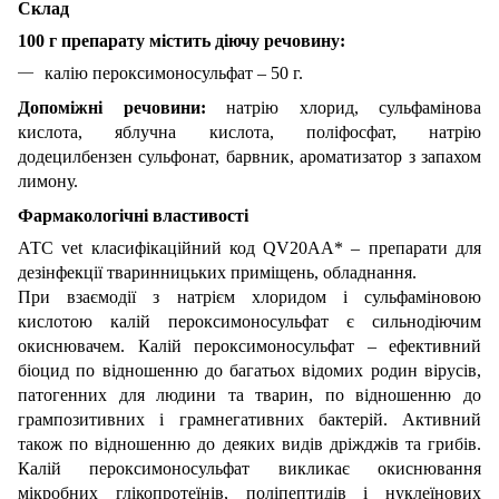
Cклад
100 г препарату містить діючу речовину:
калію пероксимоносульфат – 50 г.
Допоміжні речовини:
натрію хлорид, сульфамінова
кислота, яблучна кислота, поліфосфат, натрію
додецилбензен сульфонат, барвник, ароматизатор з запахом
лимону.
Фармакологічні властивості
АТС vet класифікаційний код QV20AA* – препарати для
дезінфекції тваринницьких приміщень, обладнання.
При взаємодії з натрієм хлоридом і сульфаміновою
кислотою калій пероксимоносульфат є сильнодіючим
окиснювачем. Калій пероксимоносульфат – ефективний
біоцид по відношенню до багатьох відомих родин вірусів,
патогенних для людини та тварин, по відношенню до
грампозитивних і грамнегативних бактерій. Активний
також по відношенню до деяких видів дріжджів та грибів.
Калій пероксимоносульфат викликає окиснювання
мікробних глікопротеїнів, поліпептидів і нуклеїнових