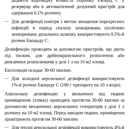
додають відповідну кількість порошку Екоцид С у
резервуар або в автоматичний дозуючий пристрій для
одержання 0,1% розчину.
Для дезінфекції повітря з метою знищення перехресних
інфекцій в період спалаху захворювань (особливо
захворювань дихальних шляхів), використовують 0,5%-й
розчин Екоциду С.
Дезінфекцію проводять за допомогою пристроїв, що діють
під тиском, для дрібнокрапельного розпилення або
рюкзачних розпилювачів у дозі 1 л на 10 м2 площі.
Експозиція складає 30-60 хвилин.
Для холодної аерозольної дезінфекції використовують
1%-й розчин Екоциду С (100 г препарату на 10 л води).
Аерозольну дезінфекцію у звільнених від тварин
приміщеннях (хлівах) проводять протягом 30-60 хвилин за
допомогою механічних аерозольних генераторів у дозі 1 л
розчину на 10 м2 площі. Перед заводом тварин, приміщення
провітрюють протягом 30-60 хвилин.
Для теплої аерозольної дезінфекції використовують 4%-й