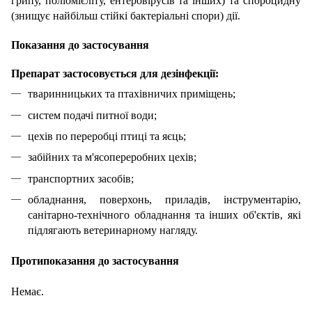
грипу, поліомієліту, ентеровірусів та інших) та спороцидну
(знищує найбільш стійкі бактеріальні спори) дії.
Показання до застосування
Препарат застосовується для дезінфекції:
тваринницьких та птахівничих приміщень;
систем подачі питної води;
цехів по переробці птиці та яєць;
забійних та м'ясопереробних цехів;
транспортних засобів;
обладнання, поверхонь, приладів, інструментарію,
санітарно-технічного обладнання та інших об'єктів, які
підлягають ветеринарному нагляду.
Протипоказання до застосування
Немає.