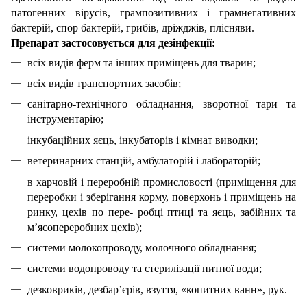
патогенних вірусів, грампозитивних і грамнегативних
бактерій, спор бактерій, грибів, дріжджів, плісняви.
Препарат застосовується для дезінфекції:
всіх видів ферм та інших приміщень для тварин;
всіх видів транспортних засобів;
санітарно-технічного обладнання, зворотної тари та
інструментарію;
інкубаційних яєць, інкубаторів і кімнат виводки;
ветеринарних станцій, амбулаторій і лабораторій;
в харчовій і переробній промисловості (приміщення для
переробки і зберігання корму, поверхонь і приміщень на
ринку, цехів по пере- робці птиці та яєць, забійних та
м’ясопереробних цехів);
системи молокопроводу, молочного обладнання;
системи водопроводу та стерилізації питної води;
дезковриків, дезбар’єрів, взуття, «копитних ванн», рук.