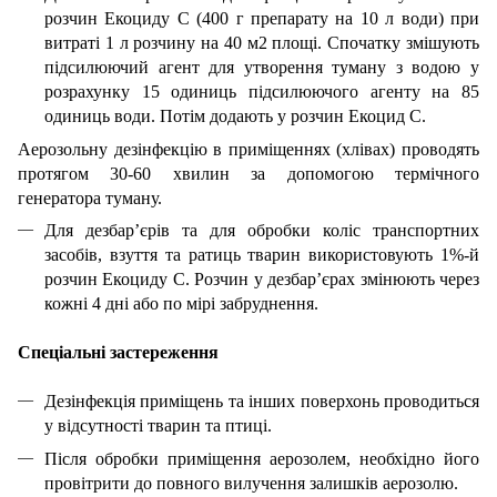
розчин Екоциду С (400 г препарату на 10 л води) при
витраті 1 л розчину на 40 м2 площі. Спочатку змішують
підсилюючий агент для утворення туману з водою у
розрахунку 15 одиниць підсилюючого агенту на 85
одиниць води. Потім додають у розчин Екоцид С.
Аерозольну дезінфекцію в приміщеннях (хлівах) проводять
протягом 30-60 хвилин за допомогою термічного
генератора туману.
Для дезбар’єрів та для обробки коліс транспортних
засобів, взуття та ратиць тварин використовують 1%-й
розчин Екоциду С. Розчин у дезбар’єрах змінюють через
кожні 4 дні або по мірі забруднення.
Спеціальні застереження
Дезінфекція приміщень та інших поверхонь проводиться
у відсутності тварин та птиці.
Після обробки приміщення аерозолем, необхідно його
провітрити до повного вилучення залишків аерозолю.