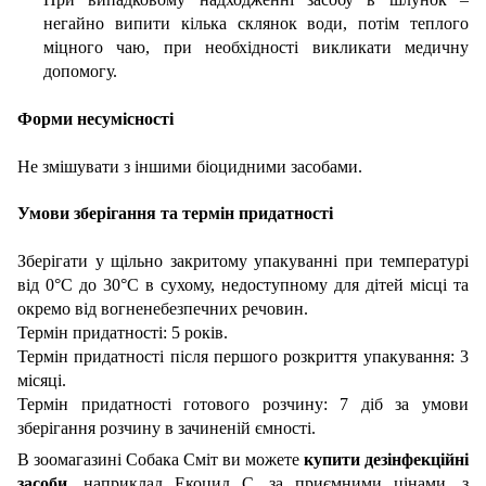
негайно випити кілька склянок води, потім теплого
міцного чаю, при необхідності викликати медичну
допомогу.
Форми несумісності
Не змішувати з іншими біоцидними засобами.
Умови зберігання та термін придатності
Зберігати у щільно закритому упакуванні при температурі
від 0°С до 30°С в сухому, недоступному для дітей місці та
окремо від вогненебезпечних речовин.
Термін придатності: 5 років.
Термін придатності після першого розкриття упакування: 3
місяці.
Термін придатності готового розчину: 7 діб за умови
зберігання розчину в зачиненій ємності.
В зоомагазині Собака Сміт ви можете
купити дезінфекційні
засоби
, наприклад Екоцид С, за приємними цінами, з