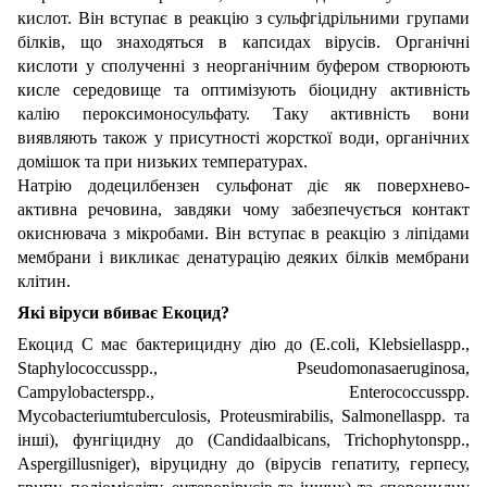
кислот. Він вступає в реакцію з сульфгідрільними групами
білків, що знаходяться в капсидах вірусів. Органічні
кислоти у сполученні з неорганічним буфером створюють
кисле середовище та оптимізують біоцидну активність
калію пероксимоносульфату. Таку активність вони
виявляють також у присутності жорсткої води, органічних
домішок та при низьких температурах.
Натрію додецилбензен сульфонат діє як поверхнево-
активна речовина, завдяки чому забезпечується контакт
окиснювача з мікробами. Він вступає в реакцію з ліпідами
мембрани і викликає денатурацію деяких білків мембрани
клітин.
Які віруси вбиває Екоцид?
Екоцид С має бактерицидну дію до (E.coli, Klebsiellaspp.,
Staphylococcusspp., Pseudomonasaeruginosa,
Campylobacterspp., Enterococcusspp.
Mycobacteriumtuberculosis, Proteusmirabilis, Salmonellaspp. та
інші), фунгіцидну до (Candidaalbicans, Trichophytonspp.,
Aspergillusniger), віруцидну до (вірусів гепатиту, герпесу,