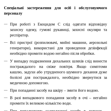
Спеціальні застереження для осіб і обслуговуючого
персоналу
При роботі з Екоцидом С слід одягати відповідну
захисну одежу, гумові рукавиці, захисні окуляри та
респіратор.
Всі пристрої (розпилювачі, мийні машини, аерозольні
генератори), використані для проведення дезінфекції
необхідно промити водою негайно після обробки.
У випадку подразнення дихальних шляхів слід винести
постраждалого на свіже повітря. Якщо симптоми
кашлю, задухи або утрудненого шумного дихання дуже
болісні для постраждалого, необхідно звернутися за
медичною допомогою.
При попаданні засобу на шкіру – змити його водою.
В разі випадкового попадання засобу в очі – негайно
промити їх великою кількістю води.
При випадковому надходженні засобу в шлунок –