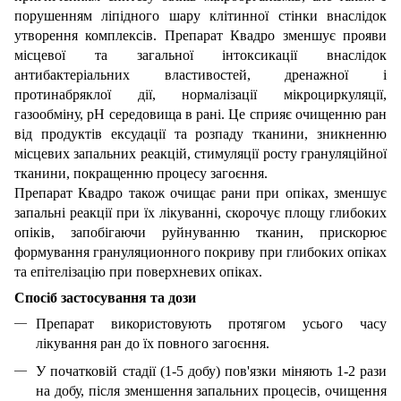
порушенням ліпідного шару клітинної стінки внаслідок
утворення комплексів. Препарат Квадро зменшує прояви
місцевої та загальної інтоксикації внаслідок
антибактеріальних властивостей, дренажної і
протинабряклої дії, нормалізації мікроциркуляції,
газообміну, рН середовища в рані. Це сприяє очищенню ран
від продуктів ексудації та розпаду тканини, зникненню
місцевих запальних реакцій, стимуляції росту грануляційної
тканини, покращенню процесу загоєння.
Препарат Квадро також очищає рани при опіках, зменшує
запальні реакції при їх лікуванні, скорочує площу глибоких
опіків, запобігаючи руйнуванню тканин, прискорює
формування грануляционного покриву при глибоких опіках
та епітелізацію при поверхневих опіках.
Спосіб застосування та дози
Препарат використовують протягом усього часу
лікування ран до їх повного загоєння.
У початковій стадії (1-5 добу) пов'язки міняють 1-2 рази
на добу, після зменшення запальних процесів, очищення