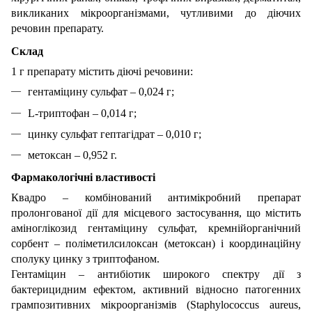
викликаних мікроорганізмами, чутливими до діючих
речовин препарату.
Склад
1 г препарату мiстить дiючi речовини:
гентамiцину сульфат – 0,024 г;
L-триптофан – 0,014 г;
цинку сульфат гептагiдрат – 0,010 г;
метоксан – 0,952 г.
Фармакологічні властивості
Квадро – комбінований антимікробний препарат
пролонгованої дії для місцевого застосування, що містить
аміноглікозид гентаміцину сульфат, кремнійорганічний
сорбент – поліметилсилоксан (метоксан) і координаційну
сполуку цинку з триптофаном.
Гентаміцин – антибіотик широкого спектру дії з
бактерицидним ефектом, активний відносно патогенних
грампозитивних мікроорганізмів (Staphylococcus aureus,