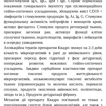
імуноглобулінів IgA, IgG, IgM і IgE. Сприяє нормалізації
показників гуморального імунітету при післяопераційних
гнійно-септичних ускладненнях, збільшуючи вміст CD19 +
лімфоцитів і стимулюючи продукцію Ig, Ai, Ig, G. Стимулює
функціональну активність нейтрофілів і моноцитів крові,
активує фагоцитоз. Стимулює процеси регенерації тканин,
прискорює загоєння ран, активізує функції клітин
сполучної тканини, ендотеліоцитів, макрофагів і лейкоцитів
в осередку ушкодження.
Аплікаційна терапія препаратом Квадро знижує на 2-3 доби
кількість мікроорганізмів в рані до мінімального рівня,
прискорює перехід фази гідратації у фазу дегідратації,
попереджає розвиток можливих гнійно-септичних
ускладнень. Завдяки сорбційним властивостям препарат
поглинає токсичні продукти життєдіяльності
мікроорганізмів, низькомолекулярні токсичні метаболіти
тканин (піровиноградна та молочна кислоти, перекисні
сполуки, продукти окислення амінокислот, поліпептиди,
ліпіди та ін.), Продукти дегідратації фібрину.
Механізм дії препарату Квадро пов'язаний не тільки з
пригніченням синтезу білків мікроорганізмів, але також з