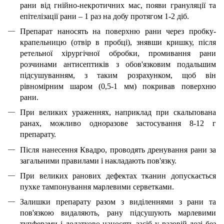
рани від гнійно-некротичних мас, появи грануляції та
епітелізації рани – 1 раз на добу протягом 1-2 діб.
Препарат наносять на поверхню рани через пробку-
крапельницю (отвір в пробці), знявши кришку, після
ретельної хірургічної обробки, промивання рани
розчинами антисептиків з обов'язковим подальшим
підсушуванням, з таким розрахунком, щоб він
рівномірним шаром (0,5-1 мм) покривав поверхню
рани.
При великих ураженнях, наприклад при скальпована
ранах, можливо одноразове застосування 8-12 г
препарату.
Після нанесення Квадро, проводять дренування рани за
загальними правилами і накладають пов'язку.
При великих ранових дефектах тканин допускається
пухке тампонування марлевими серветками.
Залишки препарату разом з виділеннями з рани та
пов'язкою видаляють, рану підсушують марлевими
тупферами і додатково наносять засіб у разовій дозі без