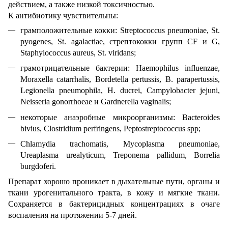
действием, а также низкой токсичностью.
К антибиотику чувствительны:
грамположительные кокки: Streptococcus pneumoniae, St.
pyogenes, St. agalactiae, стрептококки групп CF и G,
Staphylococcus aureus, St. viridans;
грамотрицательные бактерии: Haemophilus influenzae,
Moraxella catarrhalis, Bordetella pertussis, B. parapertussis,
Legionella pneumophila, H. ducrei, Campylobacter jejuni,
Neisseria gonorrhoeae и Gardnerella vaginalis;
некоторые анаэробные микроорганизмы: Bacteroides
bivius, Clostridium perfringens, Peptostreptococcus spp;
Chlamydia trachomatis, Mycoplasma pneumoniae,
Ureaplasma urealyticum, Treponema pallidum, Borrelia
burgdoferi.
Препарат хорошо проникает в дыхательные пути, органы и
ткани урогенитального тракта, в кожу и мягкие ткани.
Сохраняется в бактерицидных концентрациях в очаге
воспаления на протяжении 5-7 дней.