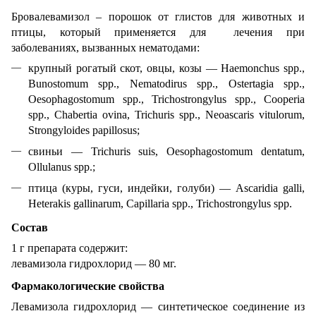
Бровалевамизол – порошок от глистов для животных и
птицы, который применяется для лечения при
заболеваниях, вызванных нематодами:
крупный рогатый скот, овцы, козы — Haemonchus spp.,
Bunostomum spp., Nematodirus spp., Ostertagia spp.,
Oesophagostomum spp., Trichostrongylus spp., Cooperia
spp., Chabertia ovina, Trichuris spp., Neoascaris vitulorum,
Strongyloides papillosus;
свиньи — Trichuris suis, Oesophagostomum dentatum,
Ollulanus spp.;
птица (куры, гуси, индейки, голуби) — Ascaridia galli,
Heterakis gallinarum, Capillaria spp., Trichostrongylus spp.
Состав
1 г препарата содержит:
левамизола гидрохлорид — 80 мг.
Фармакологические свойства
Левамизола гидрохлорид — синтетическое соединение из