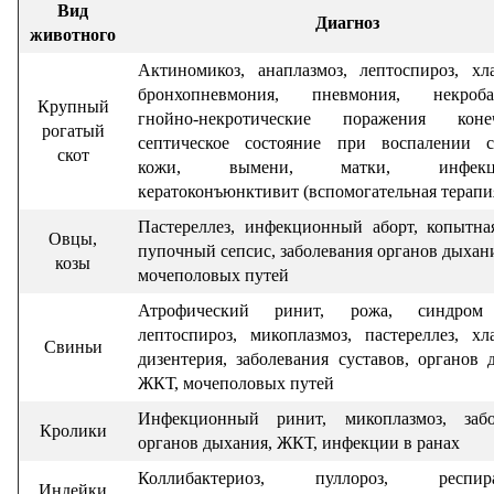
Вид
Диагноз
животного
Актиномикоз, анаплазмоз, лептоспироз, хл
бронхопневмония, пневмония, некробак
Крупный
гнойно-некротические поражения конеч
рогатый
септическое состояние при воспалении су
скот
кожи, вымени, матки, инфекци
кератоконъюнктивит (вспомогательная терапи
Пастереллез, инфекционный аборт, копытна
Овцы,
пупочный сепсис, заболевания органов дыхан
козы
мочеполовых путей
Атрофический ринит, рожа, синдро
лептоспироз, микоплазмоз, пастереллез, хл
Свиньи
дизентерия, заболевания суставов, органов 
ЖКТ, мочеполовых путей
Инфекционный ринит, микоплазмоз, забо
Кролики
органов дыхания, ЖКТ, инфекции в ранах
Коллибактериоз, пуллороз, респира
Индейки