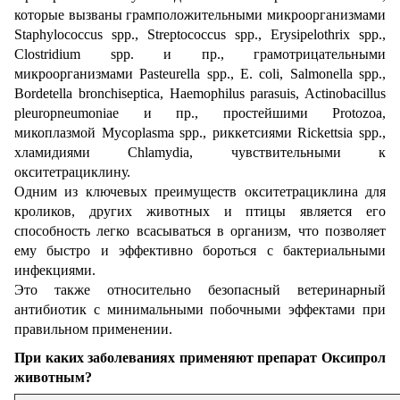
которые вызваны грамположительными микроорганизмами
Staphylococcus spp., Streptococcus spp., Erysipelothrix spp.,
Clostridium spp. и пр., грамотрицательными
микроорганизмами Pasteurella spp., Е. coli, Salmonella spp.,
Bordetella bronchiseptica, Haemophilus parasuis, Actinobacillus
pleuropneumoniae и пр., простейшими Protozoa,
микоплазмой Mycoplasma spp., риккетсиями Rickettsia spp.,
хламидиями Chlamydia, чувствительными к
окситетрациклину.
Одним из ключевых преимуществ окситетрациклина для
кроликов, других животных и птицы является его
способность легко всасываться в организм, что позволяет
ему быстро и эффективно бороться с бактериальными
инфекциями.
Это также относительно безопасный ветеринарный
антибиотик с минимальными побочными эффектами при
правильном применении.
При каких заболеваниях применяют препарат Оксипрол
животным?