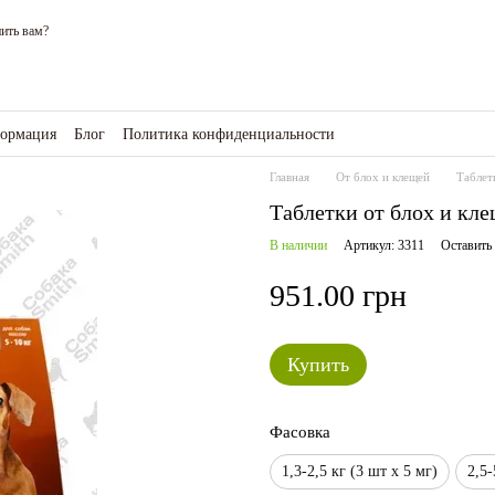
ить вам?
формация
Блог
Политика конфиденциальности
зине
Главная
От блох и клещей
Таблет
Таблетки от блох и кле
В наличии
Артикул: 3311
Оставить
951.00 грн
Купить
Фасовка
1,3-2,5 кг (3 шт х 5 мг)
2,5-