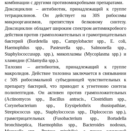
комбинации с другими противомикробными препаратами.
Доксициклин – антибиотик, принадлежащий к группе
тетрациклинов. Он действует на 30S рибосомы
микроорганизмов, препятствуя белковому синтезу.
Доксициклин обладает широким спектром антимикробного
действия против грамположительных и грамотрицательных
бактерий (Bordetella spp., Campylobacter spp., E. coli,
Haemophilus spp., Pasteurella spp., Salmonella spp.,
Staphylococcusspp. spp.), микоплазмы (Mycoplasma spp.) и
хламидии (Chlamydia spp.).
Тилозин – антибиотик, принадлежащий к группе
макролидов. Действие тилозина заключается в связывании
с 50S рибосомальной субъединицей чувствительных к
препарату бактерий, что приводит к угнетению синтеза
полипептидов. Он активен против грамположительных
(Actinomycos spp., Bacillus antracis., Clostridium spp.,
Corynebacterium spp., Erysipelothrix rhusiopathiae,
Streptococcus spp., Staphyloccocus spp., Diplococcus spp.),
грамотрицательных (Fusobacterium spp., Bortadella
bronchiseptica, Haemophilus spp., Bacteroides nodosus,