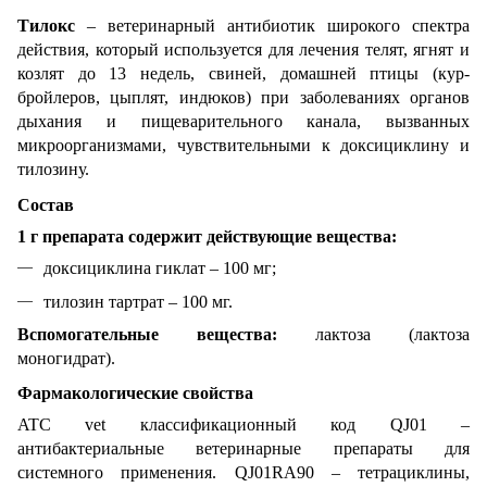
Тилокс
– ветеринарный антибиотик широкого спектра
действия, который используется для лечения телят, ягнят и
козлят до 13 недель, свиней, домашней птицы (кур-
бройлеров, цыплят, индюков) при заболеваниях органов
дыхания и пищеварительного канала, вызванных
микроорганизмами, чувствительными к доксициклину и
тилозину.
Состав
1 г препарата содержит действующие вещества:
доксициклина гиклат – 100 мг;
тилозин тартрат – 100 мг.
Вспомогательные вещества:
лактоза (лактоза
моногидрат).
Фармакологические свойства
ATC vet классификационный код QJ01 –
антибактериальные ветеринарные препараты для
системного применения. QJ01RA90 – тетрациклины,