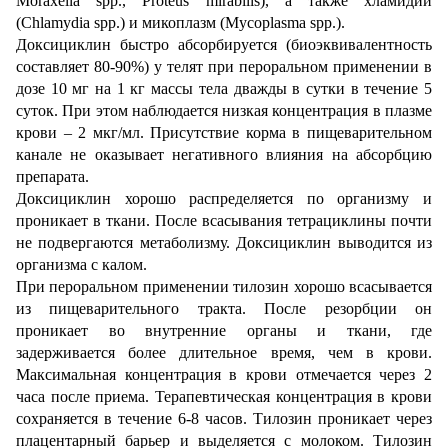
Moraxella spp., Proteus mirabilis), а также хламидий
(Chlamydia spp.) и микоплазм (Mycoplasma spp.).
Доксициклин быстро абсорбируется (биоэквивалентность
составляет 80-90%) у телят при пероральном применении в
дозе 10 мг на 1 кг массы тела дважды в сутки в течение 5
суток. При этом наблюдается низкая концентрация в плазме
крови – 2 мкг/мл. Присутствие корма в пищеварительном
канале не оказывает негативного влияния на абсорбцию
препарата.
Доксициклин хорошо распределяется по организму и
проникает в ткани. После всасывания тетрациклины почти
не подвергаются метаболизму. Доксициклин выводится из
организма с калом.
При пероральном применении тилозин хорошо всасывается
из пищеварительного тракта. После резорбции он
проникает во внутренние органы и ткани, где
задерживается более длительное время, чем в крови.
Максимальная концентрация в крови отмечается через 2
часа после приема. Терапевтическая концентрация в крови
сохраняется в течение 6-8 часов. Тилозин проникает через
плацентарный барьер и выделяется с молоком. Тилозин