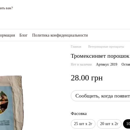
ить вам?
формация
Блог
Политика конфиденциальности
зине
Главная
Ветеринарные препараты
Тромексинвет порошок 
Нет в наличии
Артикул: 2819
Остав
28.00 грн
Сообщить, когда появит
Фасовка
25 шт х 2г
20 шт х 2г
10