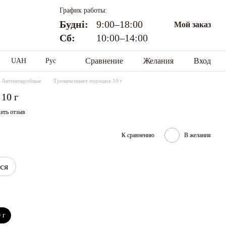
График работы:
Будні:
9:00–18:00
Мой заказ
Сб:
10:00–14:00
Сравнение
Желания
Вход
UAH
Рус
Антимикробные
Тромексинвет порошок 10 г
10 г
ить отзыв
К сравнению
В желания
ся
 г