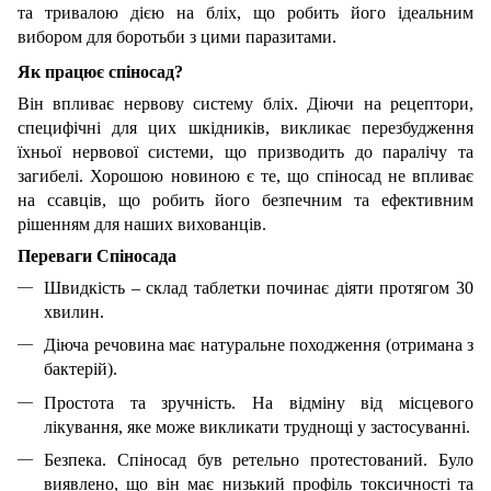
та тривалою дією на бліх, що робить його ідеальним
вибором для боротьби з цими паразитами.
Як працює спіносад?
Він впливає нервову систему бліх. Діючи на рецептори,
специфічні для цих шкідників, викликає перезбудження
їхньої нервової системи, що призводить до паралічу та
загибелі. Хорошою новиною є те, що спіносад не впливає
на ссавців, що робить його безпечним та ефективним
рішенням для наших вихованців.
Переваги Спіносада
Швидкість – склад таблетки починає діяти протягом 30
хвилин.
Діюча речовина має натуральне походження (отримана з
бактерій).
Простота та зручність. На відміну від місцевого
лікування, яке може викликати труднощі у застосуванні.
Безпека. Спіносад був ретельно протестований. Було
виявлено, що він має низький профіль токсичності та