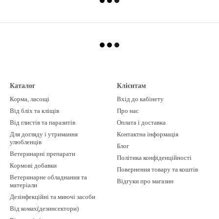
Каталог
Клієнтам
Корма, ласощі
Вхід до кабінету
Від бліх та кліщів
Про нас
Від глистів та паразитів
Оплата і доставка
Для догляду і утримання
Контактна інформація
улюбленців
Блог
Ветеринарні препарати
Політика конфіденційності
Кормові добавки
Повернення товару та коштів
Ветеринарне обладнання та
Відгуки про магазин
матеріали
Дезінфекційні та миючі засоби
Від комах(дезинсектори)