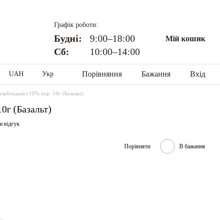
Графік роботи:
Будні:
9:00–18:00
Мій кошик
Сб:
10:00–14:00
Порівняння
Бажання
Вхід
UAH
Укр
Альбендазол 10% пор. 10г (Базальт)
0г (Базальт)
и відгук
Порівняти
В бажання