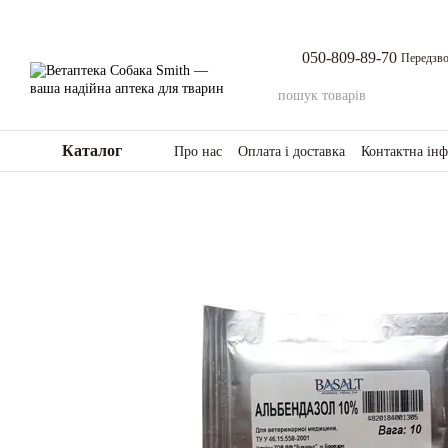
Перейти до основного контенту
050-809-89-70
Передзво
Каталог
Про нас
Оплата і доставка
Контактна ін
Повернення товару та коштів
Відгуки п