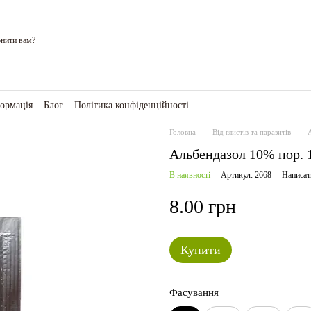
нити вам?
формація
Блог
Політика конфіденційності
ро магазин
Головна
Від глистів та паразитів
Альбендазол 10% пор. 1
В наявності
Артикул: 2668
Написат
8.00 грн
Купити
Фасування