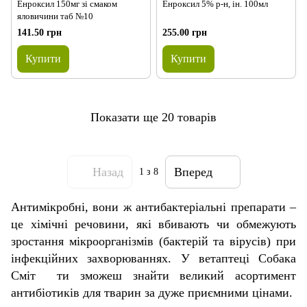
Енроксил 150мг зі смаком
Енроксил 5% р-н, ін. 100мл
яловичини таб №10
141.50 грн
255.00 грн
Купити
Купити
Показати ще 20 товарів
Назад
Вперед
1
з 8
Антимікробні, вони ж антибактеріальні препарати –
це хімічні речовини, які вбивають чи обмежують
зростання мікроорганізмів (бактерій та вірусів) при
інфекційних захворюваннях. У ветаптеці Собака
Сміт ти зможеш знайти великий асортимент
антибіотиків для тварин за дуже приємними цінами.