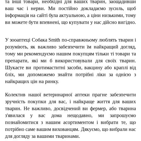
та інші товари, необхідні для ваших тварин, заощадивши
ваш час і нерви. Ми постійно докладаємо зусиль, щоб
інформація на сайті була актуальною, а ціни низькими, тому
ви можете бути впевнені, що купувати у нас дійсно вигідно.
У зооаптеці Собака Smith по-справжньому люблять тварин і
розуміють, як важливо забезпечити їм найкращий догляд,
тому ми рекомендуємо нашим покупцям тільки ті товари та
препарати, які ми б використовували для своїх тварин.
Шукаєте ви протимаститні засоби, вакцину або краплі від
бліх, ми допоможемо знайти потрібні ліки за однією з
найкращих цін на ринку.
Колектив нашої ветеринарної аптеки прагне забезпечити
зручність покупки для вас, і найкраще життя для ваших
тварин. Не важливо, досвідчений ви фермер, або тварина
з'явилася у вас дома нещодавно, ми запрошуємо
познайомитися з нашим асортиментом і вибрати те, що
потрібно саме вашим вихованцям. Дякуємо, що вибрали нас
для догляду за вашими тваринами.