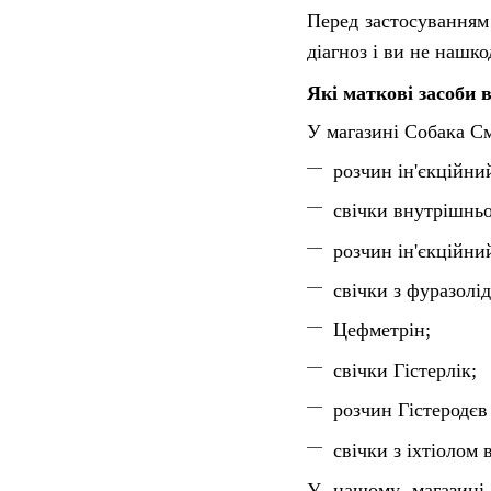
Перед застосуванням 
діагноз і ви не нашк
Які маткові засоби 
У магазині Собака См
розчин ін'єкційни
свічки внутрішньо
розчин ін'єкційни
свічки з фуразолі
Цефметрін;
свічки Гістерлік;
розчин Гістеродєв
свічки з іхтіолом
У нашому магазині 