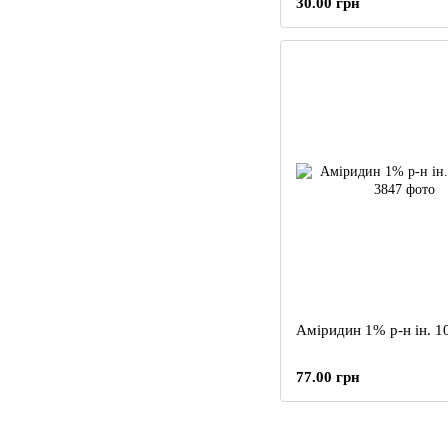
30.00 грн
Аміридин 1% р-н ін. 
77.00 грн