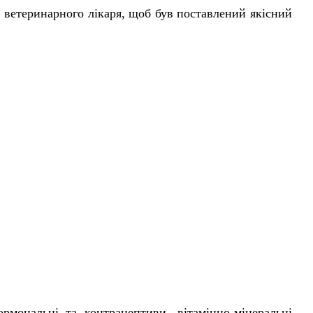
у ветеринарного лікаря, щоб був поставлений якісний
мональні та контрацептиви, вітамінно-мінеральні