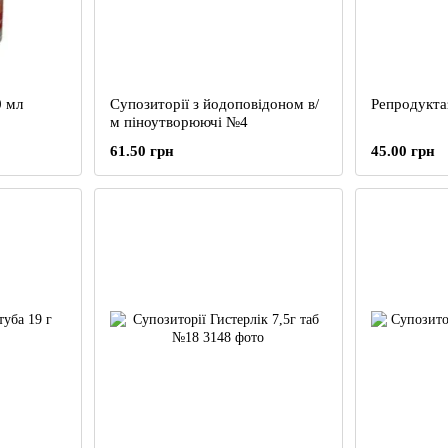
0 мл
Супозиторії з йодоповідоном в/
Репродуктаз
м піноутворюючі №4
61.50 грн
45.00 грн