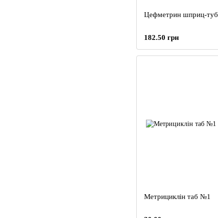
Цефметрин шприц-туба
182.50 грн
Метрициклін таб №1