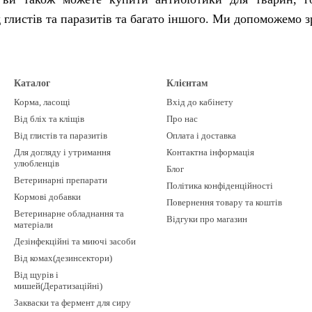
д глистів та паразитів та багато іншого. Ми допоможем
Каталог
Клієнтам
Корма, ласощі
Вхід до кабінету
Від бліх та кліщів
Про нас
Від глистів та паразитів
Оплата і доставка
Для догляду і утримання
Контактна інформація
улюбленців
Блог
Ветеринарні препарати
Політика конфіденційності
Кормові добавки
Повернення товару та коштів
Ветеринарне обладнання та
Відгуки про магазин
матеріали
Дезінфекційні та миючі засоби
Від комах(дезинсектори)
Від щурів і
мишей(Дератизаційні)
Закваски та фермент для сиру