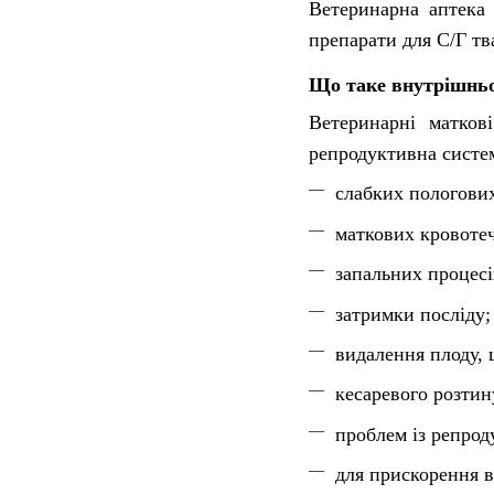
Ветеринарна аптека 
препарати для С/Г тв
Що таке внутрішньо
Ветеринарні матков
репродуктивна систем
слабких пологових
маткових кровотеч
запальних процесі
затримки посліду;
видалення плоду, 
кесаревого розтин
проблем із репрод
для прискорення в