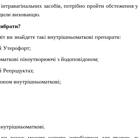
інтравагінальних засобів, потрібно пройти обстеження 
одили вихованцю.
вибрати?
іт ви знайдете такі внутрішньоматкові препарати:
й Утерофорт;
маткові піноутворюючі з йодоповідоном;
й Репродуктаз;
доном внутрішньоматкові;
 внутрішньоматкові.
ви також можете купити антибіотики для тварин, гор