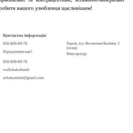
о зробити вашого улюбленця щасливішим!
Контактна інформація
050-809-89-70
Харків, вул. Костянтина Калініна, 3
(склад)
Передзвонити вам?
Мапа проїзду
050-809-89-70
vetSobakaSmith
sobakasmith@gmail.com