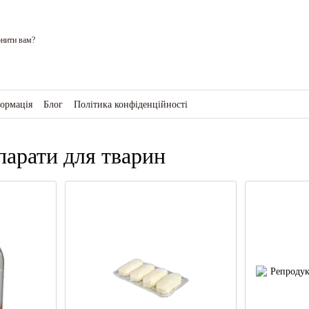
нити вам?
формація
Блог
Політика конфіденційності
ро магазин
епарати для тварин