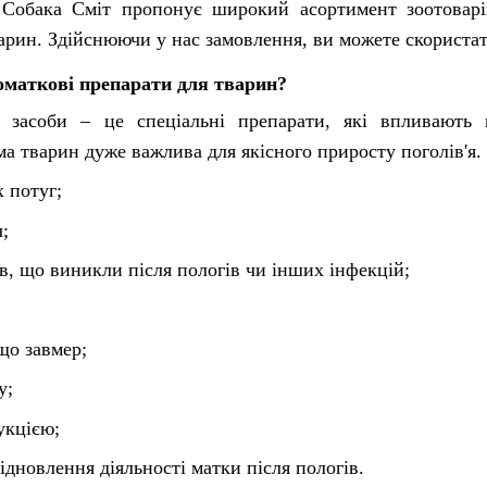
Собака Сміт пропонує широкий асортимент зоотоварів.
арин. Здійснюючи у нас замовлення, ви можете скористат
маткові препарати для тварин?
і засоби – це спеціальні препарати, які впливають
а тварин дуже важлива для якісного приросту поголів'я.
 потуг;
;
в, що виникли після пологів чи інших інфекцій;
що завмер;
у;
укцією;
ідновлення діяльності матки після пологів.