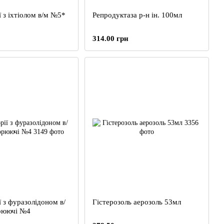
 з іхтіолом в/м №5*
Репродуктаза р-н ін. 100мл
314.00 грн
 з фуразолідоном в/
Гістерозоль аерозоль 53мл
рюючі №4