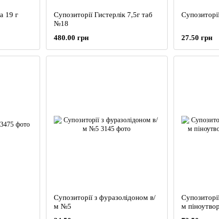
 19 г
Супозиторії Гистерлік 7,5г таб
Супозиторії
№18
480.00 грн
27.50 грн
Супозиторії з фуразолідоном в/
Супозиторії
м №5
м піноутво