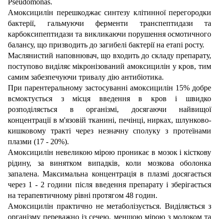
Pseudomonas.
Амоксицилін перешкоджає синтезу клітинної перегородки
бактерії, гальмуючи ферменти транспептидази та
карбоксипептидази та викликаючи порушення осмотичного
балансу, що призводить до загибелі бактерії на етапі росту.
Маслянистий наповнювач, що входить до складу препарату,
поступово виділяє мікронізований амоксицилін у кров, тим
самим забезпечуючи тривалу дію антибіотика.
При парентеральному застосуванні амоксицилін 15% добре
всмоктується з місця введення в кров і швидко
розподіляється в організмі, досягаючи найвищої
концентрації в м'язовій тканині, печінці, нирках, шлунково-
кишковому тракті через незначну сполуку з протеїнами
плазми (17 - 20%).
Амоксицилін невеликою мірою проникає в мозок і кісткову
рідину, за винятком випадків, коли мозкова оболонка
запалена. Максимальна концентрація в плазмі досягається
через 1 - 2 години після введення препарату і зберігається
на терапевтичному рівні протягом 48 годин.
Амоксицилін практично не метаболізується. Виділяється з
організму переважно із сечею, меншою мірою з молоком та