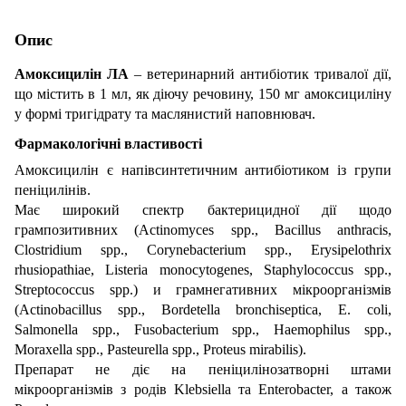
Опис
Амоксицилін ЛА
– ветеринарний антибіотик тривалої дії,
що містить в 1 мл, як діючу речовину, 150 мг амоксициліну
у формі тригідрату та маслянистий наповнювач.
Фармакологічні властивості
Амоксицилін є напівсинтетичним антибіотиком із групи
пеніцилінів.
Має широкий спектр бактерицидної дії щодо
грампозитивних (Actinomyces spp., Bacillus anthracis,
Clostridium spp., Corynebacterium spp., Erysipelothrix
rhusiopathiae, Listeria monocytogenes, Staphylococcus spp.,
Streptococcus spp.) и грамнегативних мікроорганізмів
(Actinobacillus spp., Bordetella bronchiseptica, E. coli,
Salmonella spp., Fusobacterium spp., Haemophilus spp.,
Moraxella spp., Pasteurella spp., Proteus mirabilis).
Препарат не діє на пеніцилінозатворні штами
мікроорганізмів з родів Klebsiella та Enterobacter, а також