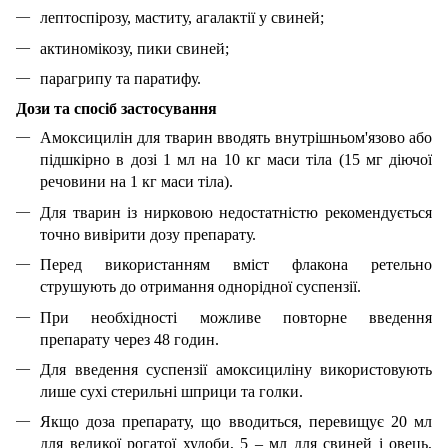
лептоспірозу, маститу, агалактії у свиней;
актиномікозу, пики свиней;
парагрипу та паратифу.
Дози та спосіб застосування
Амоксицилін для тварин вводять внутрішньом'язово або
підшкірно в дозі 1 мл на 10 кг маси тіла (15 мг діючої
речовини на 1 кг маси тіла).
Для тварин із нирковою недостатністю рекомендується
точно вивірити дозу препарату.
Перед використанням вміст флакона ретельно
струшують до отримання однорідної суспензії.
При необхідності можливе повторне введення
препарату через 48 годин.
Для введення суспензії амоксициліну використовують
лише сухі стерильні шприци та голки.
Якщо доза препарату, що вводиться, перевищує 20 мл
для великої рогатої худоби, 5 – мл для свиней і овець,