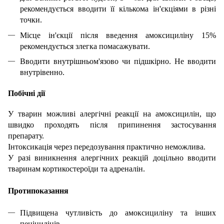
рекомендується вводити її кількома ін'єкціями в різні
точки.
Місце ін'єкції після введення амоксициліну 15%
рекомендується злегка помасажувати.
Вводити внутрішньом'язово чи підшкірно. Не вводити
внутрівенно.
Побічні дії
У тварин можливі алергічні реакції на амоксицилін, що
швидко проходять після припинення застосування
препарату.
Інтоксикація через передозування практично неможлива.
У разі виникнення алергічних реакцій доцільно вводити
тваринам кортикостероїди та адреналін.
Протипоказання
Підвищена чутливість до амоксициліну та інших
пеніцилінів.