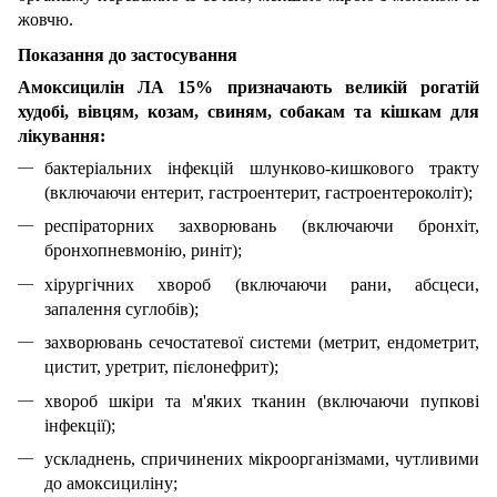
жовчю.
Показання до застосування
Амоксицилін ЛА 15% призначають великій рогатій
худобі, вівцям, козам, свиням, собакам та кішкам для
лікування:
бактеріальних інфекцій шлунково-кишкового тракту
(включаючи ентерит, гастроентерит, гастроентероколіт);
респіраторних захворювань (включаючи бронхіт,
бронхопневмонію, риніт);
хірургічних хвороб (включаючи рани, абсцеси,
запалення суглобів);
захворювань сечостатевої системи (метрит, ендометрит,
цистит, уретрит, пієлонефрит);
хвороб шкіри та м'яких тканин (включаючи пупкові
інфекції);
ускладнень, спричинених мікроорганізмами, чутливими
до амоксициліну;