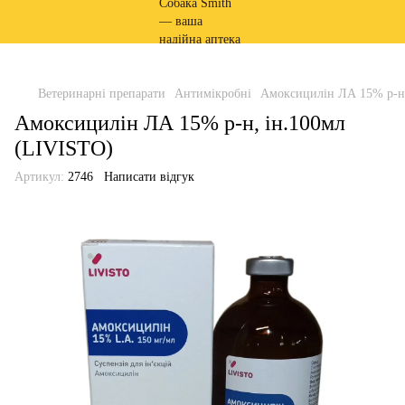
Ветеринарні препарати
Антимікробні
Амоксицилін ЛА 15% р-н,
Амоксицилін ЛА 15% р-н, ін.100мл
(LIVISTO)
Артикул:
2746
Написати відгук