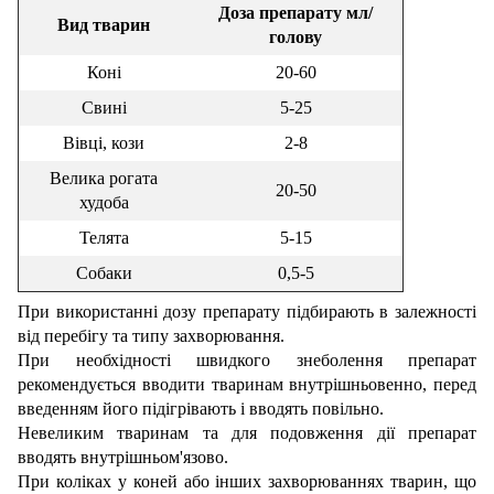
Доза препарату мл/
Вид тварин
голову
Коні
20-60
Свині
5-25
Вівці, кози
2-8
Велика рогата
20-50
худоба
Телята
5-15
Собаки
0,5-5
При використанні дозу препарату підбирають в залежності
від перебігу та типу захворювання.
При необхідності швидкого знеболення препарат
рекомендується вводити тваринам внутрішньовенно, перед
введенням його підігрівають і вводять повільно.
Невеликим тваринам та для подовження дії препарат
вводять внутрішньом'язово.
При коліках у коней або інших захворюваннях тварин, що