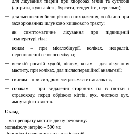
для лікування тварин при хворобах м'язів та суглобів
(артрити, кульгавість, бурсити, тенденіти, переломи);
для зменшення болю різного походження, особливо при
захворюваннях шлунково-кишкового тракту;
як симптоматичне лікування при підвищеній
температурі тіла;
коням – при міоглобінурії, коліках, невралгії,
переповненні сечового міхура;
великій рогатій худобі, вівцям, козам – для лікування
маститу, при коліках, для післяопераційної анальгезії;
свиням – при синдромі метрит-мастит-агалактія;
собакам – при видаленні сторонніх тіл із глотки і
стравоходу, перед обрізкою кігтів, вух, чисткою вух,
ампутацією хвостів.
Склад
1 мл препарату містить діючу речовину:
метамізолу натрію – 500 мг.
Допоміжні речовини: вода для ін'єкцій