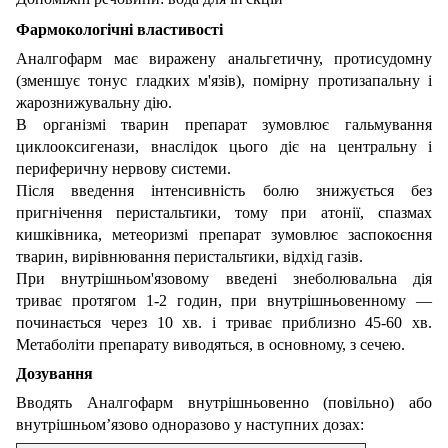
Фармокологічні властивості
Аналгофарм має виражену анальгетичну, протисудомну
(зменшує тонус гладких м'язів), помірну протизапальну і
жарознижувальну дію.
В організмі тварин препарат зумовлює гальмування
циклооксигенази, внаслідок цього діє на центральну і
периферичну нервову системи.
Після введення інтенсивність болю знижується без
пригнічення перистальтики, тому при атонії, спазмах
кишківника, метеоризмі препарат зумовлює заспокоєння
тварин, вирівнювання перистальтики, відхід газів.
При внутрішньом'язовому введені знеболювальна дія
триває протягом 1-2 годин, при внутрішньовенному ―
починається через 10 хв. і триває приблизно 45-60 хв.
Метаболіти препарату виводяться, в основному, з сечею.
Дозування
Вводять Аналгофарм внутрішньовенно (повільно) або
внутрішньом’язово одноразово у наступних дозах: