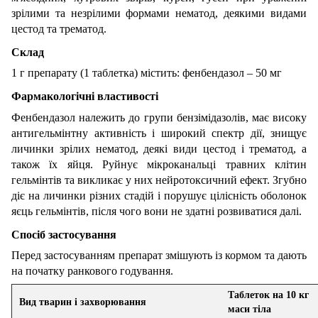
зрілими та незрілими формами нематод, деякими видами
цестод та трематод.
Склад
1 г препарату (1 таблетка) містить: фенбендазол – 50 мг
Фармакологічні властивості
Фенбендазол належить до групи бензімідазолів, має високу
антигельмінтну активність і широкий спектр дії, знищує
личинки зрілих нематод, деякі види цестод і трематод, а
також їх яйця. Руйнує мікроканальці травних клітин
гельмінтів та викликає у них нейротоксичний ефект. Згубно
діє на личинки різних стадій і порушує цілісність оболонок
яєць гельмінтів, після чого вони не здатні розвиватися далі.
Спосіб застосування
Перед застосуванням препарат змішують із кормом та дають
на початку ранкового годування.
Таблеток на 10 кг
Вид тварин і захворювання
маси тіла