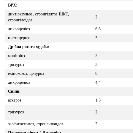
ВРХ:
диктіокаульоз, стронгілятоз ШКТ,
2
стронгілоїдоз
дикроцеліоз
6,6
цистицеркоз
5
Дрібна рогата худоба:
монієзіоз
2
трихуроз
3
ехінококоз, ценуроз
8
дикроцеліоз
4,4
Свині:
аскароз
1,5
трихуроз
2
эзофагостомоз, стронгилоидоз
2
Поросята віком 2-8 тижнів: