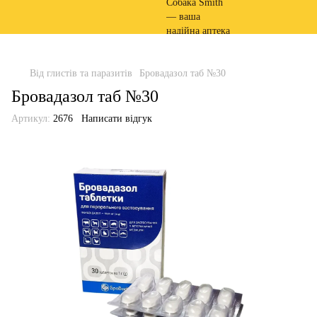
Від глистів та паразитів
Бровадазол таб №30
Бровадазол таб №30
Артикул:
2676
Написати відгук