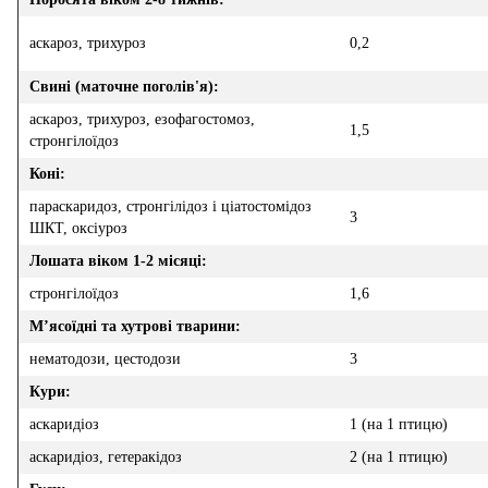
аскароз, трихуроз
0,2
Свині (маточне поголів'я):
аскароз, трихуроз, езофагостомоз,
1,5
стронгілоїдоз
Коні:
параскаридоз, стронгілідоз і ціатостомідоз
3
ШКТ, оксіуроз
Лошата віком 1-2 місяці:
стронгілоїдоз
1,6
М’ясоїдні та хутрові тварини:
нематодози, цестодози
3
Кури:
аскаридіоз
1 (на 1 птицю)
аскаридіоз, гетеракідоз
2 (на 1 птицю)