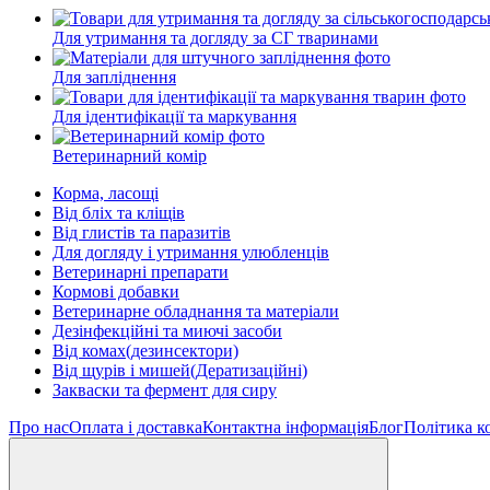
Для утримання та догляду за СГ тваринами
Для запліднення
Для ідентифікації та маркування
Ветеринарний комір
Корма, ласощі
Від бліх та кліщів
Від глистів та паразитів
Для догляду і утримання улюбленців
Ветеринарні препарати
Кормові добавки
Ветеринарне обладнання та матеріали
Дезінфекційні та миючі засоби
Від комах(дезинсектори)
Від щурів і мишей(Дератизаційні)
Закваски та фермент для сиру
Про нас
Оплата і доставка
Контактна інформація
Блог
Політика к