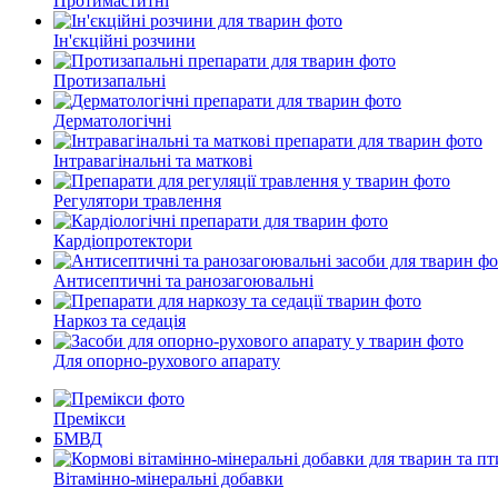
Протимаститні
Ін'єкційні розчини
Протизапальні
Дерматологічні
Інтравагінальні та маткові
Регулятори травлення
Кардіопротектори
Антисептичні та ранозагоювальні
Наркоз та седація
Для опорно-рухового апарату
Премікси
БМВД
Вітамінно-мінеральні добавки