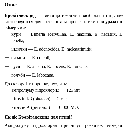
Опис
Бровітакокцид
— антипротозойний засіб для птиці, яке
застосовується для лікування та профілактики при ураженні
еймеріями:
кури — Eimeria acervulina, E. maxima, E. necatrix, E.
tenella;
індички — E. adenoeides, E. meleagrimitis;
фазани — E. colchii;
гуси — E. anseria, E. nocens, E. truncate;
голуби — E. labbeana.
До складу 1 г порошку входить:
ампроліуму гідрохлорид — 125 мг;
вітамін К3 (вікасол) — 2 мг;
вітамін А (ретинол) — 10 000 МО.
Як діє Бровітакокцид для птиці?
Ампроліуму гідрохлорид пригнічує розвиток еймерій,