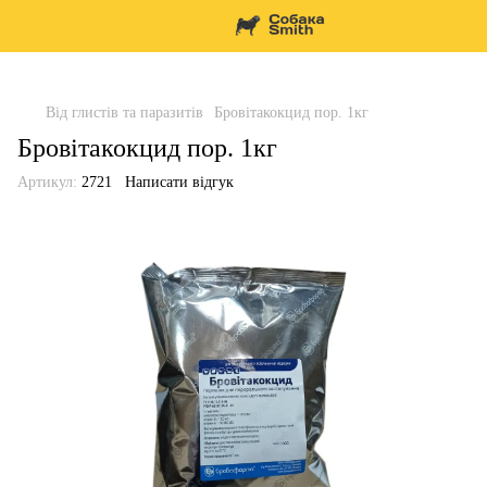
Від глистів та паразитів
Бровітакокцид пор. 1кг
Бровітакокцид пор. 1кг
Артикул:
2721
Написати відгук