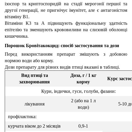
ізоспор та криптоспоридій на стадії мерогонії першої та
другої генерації, не пригнічує імунітет, але є антагоністом
вітаміну В1.
Вітаміни К3 та А підвищують функціональну здатність
епітелію та зменшують крововиливи на слизовій оболонці
кишечника.
Порошок Бровітакокцид: спосіб застосування та дози
Перед використанням препарат змішують з добовою
нормою води або корму.
Дози препарату для різних видів птиці вказані в таблиці.
Вид птиці та
Доза, г / 1 кг
Курс засто
захворювання
корму
Кури, індички, гуси, голуби, фазани:
2 (або на 1 л
лікування
5-10 д
води)
профілактика:
курчата віком до 2 місяців
0,9-1