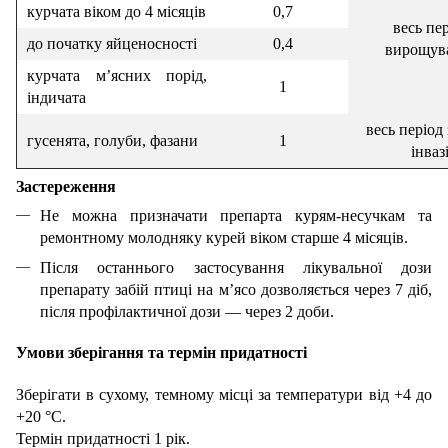
курчата віком до 4 місяців
0,7
весь пе
до початку яйценосності
0,4
вирощув
курчата м’ясних порід,
1
індичата
весь період
гусенята, голуби, фазани
1
інвазі
З
астереження
Не можна призначати препарта курям-несучкам та
ремонтному молодняку курей віком старше 4 місяців.
Після останнього застосування лікувальної дози
препарату забій птиці на м’ясо дозволяється через 7 діб,
після профілактичної дози — через 2 доби.
Умови зберігання та термін придатності
Зберігати в сухому, темному місці за температури від +4 до
+20 °С.
Термін придатності 1 рік.