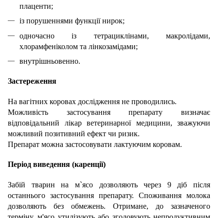
плаценти;
із порушеннями функції нирок;
одночасно із тетрациклінами, макролідами,
хлорамфеніколом та лінкозамідами;
внутрішньовенно.
Застереження
На вагітних коровах дослідження не проводились.
Можливість застосування препарату визначає
відповідальний лікар ветеринарної медицини, зважуючи
можливий позитивний ефект чи ризик.
Препарат можна застосовувати лактуючим коровам.
Період виведення (каренції)
Забій тварин на м`ясо дозволяють через 9 діб після
останнього застосування препарату. Cпоживання молока
дозволяють без обмежень. Отримане, до зазначеного
терміну, м'ясо утилізують або згодовують непродуктивним