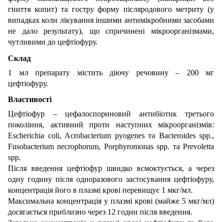
гниття копит) та гостру форму післяродового метриту (у
випадках коли лікування іншими антимікробними засобами
не дало результату), що спричинені мікроорганізмами,
чутливими до цефтіофуру.
Склад
1 мл препарату містить діючу речовину – 200 мг
цефтіофуру.
Властивості
Цефтіофур – цефалоспориновий антибіотик третього
покоління, активний проти наступних мікроорганізмів:
Escherichia coli, Acrobacterium pyogenes та Bacteroides spp.,
Fusobacterium necrophorum, Porphyromonas spp. та Prevoletta
spp.
Після введення цефтіофур швидко всмоктується, а через
одну годину після одноразового застосування цефтіофуру,
концентрація його в плазмі крові перевищує 1 мкг/мл.
Максимальна концентрація у плазмі крові (майже 5 мкг/мл)
досягається приблизно через 12 годин після введення.