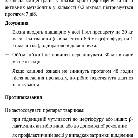
Загальна концентрація у плазмі крові цефтіофуру та його
активних метаболітів у кількості 0,2 мкг/мл підтримується
протягом 7 діб.
Дозування
Ексид вводять підшкірно у дозі 1 мл препарату на 30 кг
маси тіла тварини (еквівалентно 6,6 мг цефтіофуру на 1
кг маси тіла), одноразово в ділянці вуха.
Об’єм ін’єкції не повинен перевищувати 30 мл в одне
місце ін’єкції.
Якщо клінічні ознаки не зникнуть протягом 48 годин
після введення препарату, потрібно переглянути діагноз
та лікування.
Протипоказання
Не застосовувати препарат тваринам:
при підвищеній чутливості до цефтіофуру або інших β-
лактамних антибіотиків, або до допоміжної речовини;
як профілактичний засіб у випадках затримки відділення