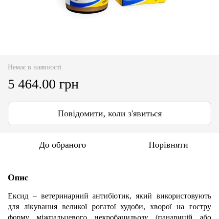
Немає в наявності
5 464.00 грн
Повідомити, коли з'явиться
До обраного
Порівняти
Опис
Ексид – ветеринарний антибіотик, який використовують
для лікування великої рогатої худоби, хворої на гостру
форму міжпальцевого некробацильозу (панарицій або