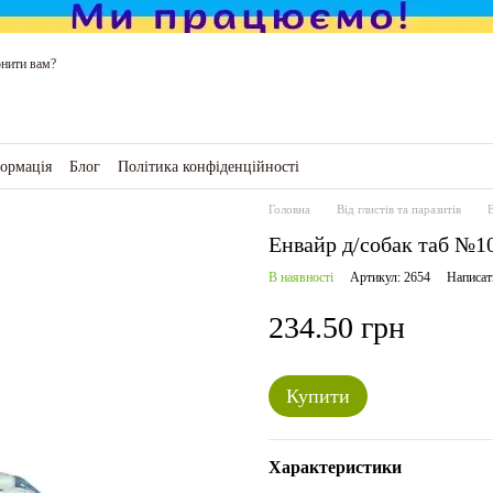
нити вам?
формація
Блог
Політика конфіденційності
ро магазин
Головна
Від глистів та паразитів
Енвайр д/собак таб №1
В наявності
Артикул: 2654
Написат
234.50 грн
Купити
Характеристики