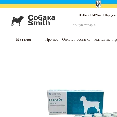
Перейти до основного контенту
050-809-89-70
Передзво
Каталог
Про нас
Оплата і доставка
Контактна ін
Повернення товару та коштів
Відгуки п