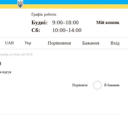
Графік роботи:
Будні:
9:00–18:00
Мій кошик
Сб:
10:00–14:00
Порівняння
Бажання
Вхід
UAH
Укр
Енвайр д/собак таб №10
0
и відгук
Порівняти
В бажання