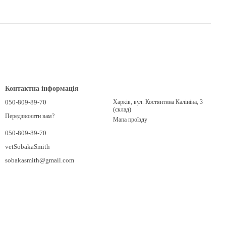
Контактна інформація
050-809-89-70
Харків, вул. Костянтина Калініна, 3
(склад)
Передзвонити вам?
Мапа проїзду
050-809-89-70
vetSobakaSmith
sobakasmith@gmail.com