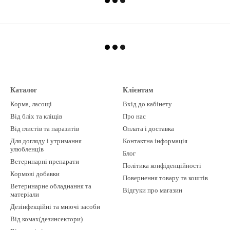
Каталог
Клієнтам
Корма, ласощі
Вхід до кабінету
Від бліх та кліщів
Про нас
Від глистів та паразитів
Оплата і доставка
Для догляду і утримання
Контактна інформація
улюбленців
Блог
Ветеринарні препарати
Політика конфіденційності
Кормові добавки
Повернення товару та коштів
Ветеринарне обладнання та
Відгуки про магазин
матеріали
Дезінфекційні та миючі засоби
Від комах(дезинсектори)