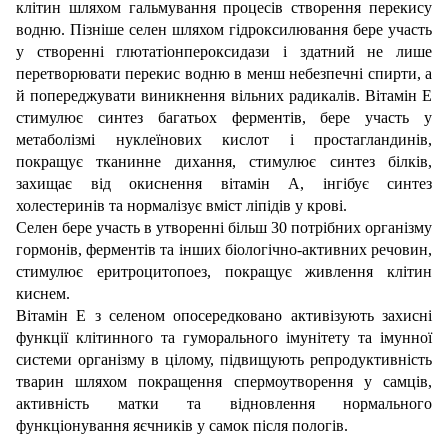
клітин шляхом гальмування процесів створення перекису
водню. Пізніше селен шляхом гідроксилювання бере участь
у створенні глютатіонпероксидази і здатний не лише
перетворювати перекис водню в менш небезпечні спирти, а
й попереджувати виникнення вільних радикалів. Вітамін Е
стимулює синтез багатьох ферментів, бере участь у
метаболізмі нуклеїнових кислот і простагландинів,
покращує тканинне дихання, стимулює синтез білків,
захищає від окиснення вітамін А, інгібує синтез
холестеринів та нормалізує вміст ліпідів у крові.
Селен бере участь в утворенні більш 30 потрібних організму
гормонів, ферментів та інших біологічно-активних речовин,
стимулює еритроцитопоез, покращує живлення клітин
киснем.
Вітамін Е з селеном опосередковано активізують захисні
функції клітинного та гуморального імунітету та імунної
системи організму в цілому, підвищують репродуктивність
тварин шляхом покращення спермоутворення у самців,
активність матки та відновлення нормального
функціонування яєчників у самок після пологів.