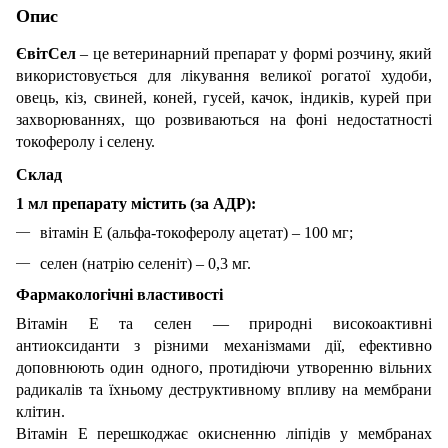
Опис
ЄвітСел
– це ветеринарний препарат у формі розчину, який
використовується для лікування великої рогатої худоби,
овець, кіз, свиней, коней, гусей, качок, індиків, курей при
захворюваннях, що розвиваються на фоні недостатності
токоферолу і селену.
Склад
1 мл препарату містить (за АДР):
вітамін Е (альфа-токоферолу ацетат) – 100 мг;
селен (натрію селеніт) – 0,3 мг.
Фармакологічні властивості
Вітамін Е та селен — природні високоактивні
антиоксиданти з різними механізмами дії, ефективно
доповнюють один одного, протидіючи утворенню вільних
радикалів та їхньому деструктивному впливу на мембрани
клітин.
Вітамін Е перешкоджає окисненню ліпідів у мембранах