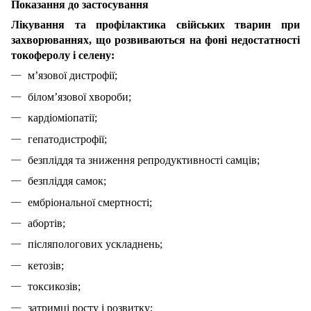
Показання до застосування
Лікування та профілактика свійських тварин при
захворюваннях, що розвиваються на фоні недостатності
токоферолу і селену:
м’язової дистрофії;
білом’язової хвороби;
кардіоміопатії;
гепатодистрофії;
безпліддя та зниження репродуктивності самців;
безпліддя самок;
ембріональної смертності;
абортів;
післяпологових ускладнень;
кетозів;
токсикозів;
затримці росту і розвитку;