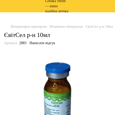
Ветеринарні препарати
Вітамінно-мінеральні
ЄвітСел р-н 10мл
ЄвітСел р-н 10мл
Артикул:
2883
Написати відгук