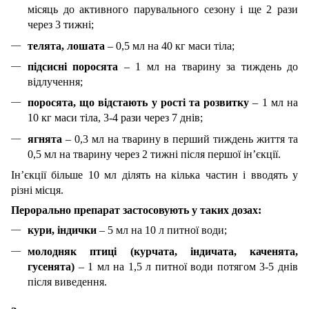
місяць до активного парувального сезону і ще 2 рази
через 3 тижні;
телята, лошата
– 0,5 мл на 40 кг маси тіла;
підсисні поросята
– 1 мл на тварину за тиждень до
відлучення;
поросята, що відстають у рості та розвитку
– 1 мл на
10 кг маси тіла, 3-4 рази через 7 днів;
ягнята
– 0,3 мл на тварину в перший тиждень життя та
0,5 мл на тварину через 2 тижні після першої ін’єкції.
Ін’єкції більше 10 мл ділять на кілька частин і вводять у
різні місця.
Перорально препарат застосовують у таких дозах:
кури, індички
– 5 мл на 10 л питної води;
молодняк птиці (курчата, індичата, каченята,
гусенята)
– 1 мл на 1,5 л питної води потягом 3-5 днів
після виведення.