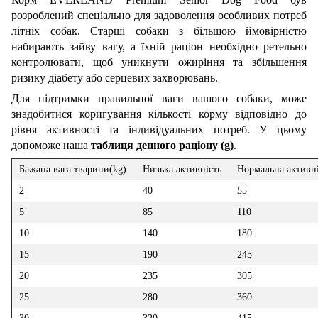
розроблений спеціально для задоволення особливих потреб
літніх собак. Старші собаки з більшою ймовірністю
набирають зайву вагу, а їхній раціон необхідно ретельно
контролювати, щоб уникнути ожиріння та збільшення
ризику діабету або серцевих захворювань.
Для підтримки правильної ваги вашого собаки, може
знадобитися коригування кількості корму відповідно до
рівня активності та індивідуальних потреб. У цьому
допоможе наша
таблиця денного раціону (g)
.
Бажана вага тварини(kg)
Низька активність
Нормальна активні
2
40
55
5
85
110
10
140
180
15
190
245
20
235
305
25
280
360