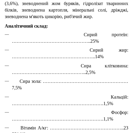
(3,6%), зневоднений жом буряків, гідролізат тваринних
білків, зневоднена картопля, мінеральні солі, дріжджі,
зневоднена м'якоть цикорію, риб'ячий жир.
Аналітичний склад:
Сирий протеїн:
…………………………………………..25%
Сирий жир:
……………………………………………..14%
Сира клітковина:
………………………………………..2,5%
Сира зола: ………………………………………………
7,5%
Кальцій:
………………………………………………….1,5%
Фосфор:
………………………………………………….1,1%
Вітамін А/кг: ………………………………………..23