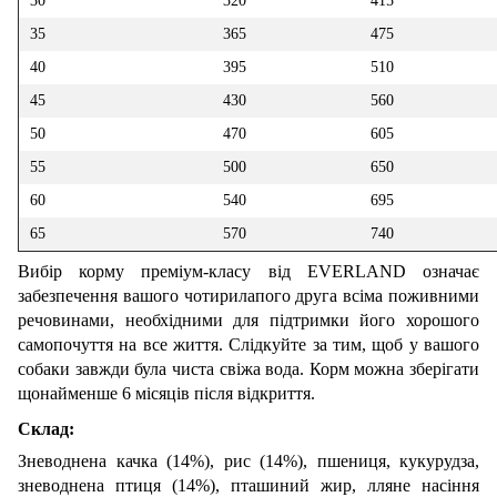
30
320
415
35
365
475
40
395
510
45
430
560
50
470
605
55
500
650
60
540
695
65
570
740
Вибір корму преміум-класу від EVERLAND означає
забезпечення вашого чотирилапого друга всіма поживними
речовинами, необхідними для підтримки його хорошого
самопочуття на все життя. Слідкуйте за тим, щоб у вашого
собаки завжди була чиста свіжа вода. Корм можна зберігати
щонайменше 6 місяців після відкриття.
Склад:
Зневоднена качка (14%), рис (14%), пшениця, кукурудза,
зневоднена птиця (14%), пташиний жир, лляне насіння