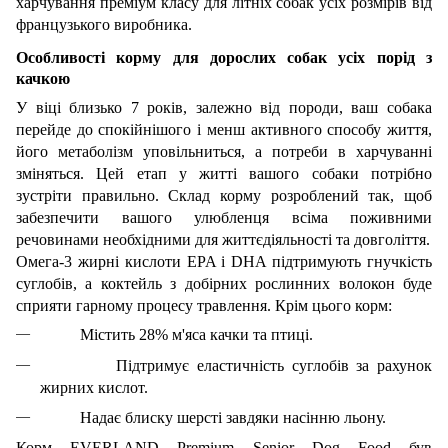
харчування преміум класу для літніх собак усіх розмірів від
французького виробника.
Особливості корму для дорослих собак усіх порід з
качкою
У віці близько 7 років, залежно від породи, ваш собака
перейде до спокійнішого і менш активного способу життя,
його метаболізм уповільниться, а потреби в харчуванні
зміняться. Цей етап у житті вашого собаки потрібно
зустріти правильно. Склад корму розроблений так, щоб
забезпечити вашого улюбленця всіма поживними
речовинами необхідними для життєдіяльності та довголіття.
Омега-3 жирні кислоти EPA і DHA підтримують гнучкість
суглобів, а коктейль з добірних рослинних волокон буде
сприяти гарному процесу травлення. Крім цього корм:
Містить 28% м'яса качки та птиці.
Підтримує еластичність суглобів за рахунок
жирних кислот.
Надає блиску шерсті завдяки насінню льону.
Корм EVERLAND Premium Senior Dog Food був