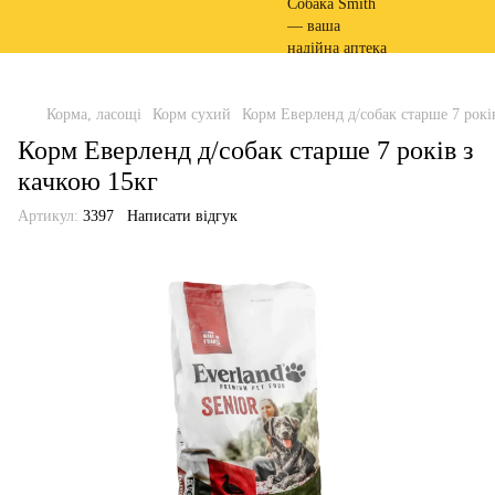
Корма, ласощі
Корм сухий
Корм Еверленд д/собак старше 7 рокі
Корм Еверленд д/собак старше 7 років з
качкою 15кг
Артикул:
3397
Написати відгук