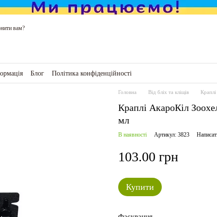
нити вам?
формація
Блог
Політика конфіденційності
ро магазин
Головна
Від бліх та кліщів
Краплі
Краплі АкароКіл Зоохел
мл
В наявності
Артикул: 3823
Написат
103.00 грн
Купити
Фасування