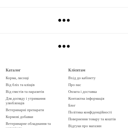
Каталог
Клієнтам
Корма, ласощі
Вхід до кабінету
Від бліх та кліщів
Про нас
Від глистів та паразитів
Оплата і доставка
Для догляду і утримання
Контактна інформація
улюбленців
Блог
Ветеринарні препарати
Політика конфіденційності
Кормові добавки
Повернення товару та коштів
Ветеринарне обладнання та
Відгуки про магазин