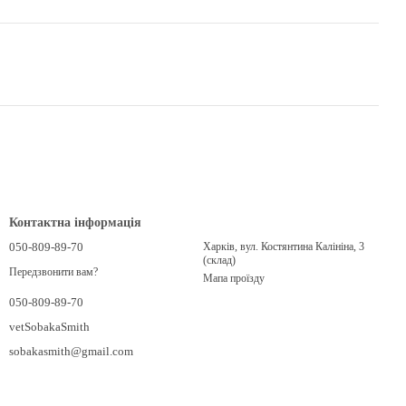
Контактна інформація
050-809-89-70
Харків, вул. Костянтина Калініна, 3
(склад)
Передзвонити вам?
Мапа проїзду
050-809-89-70
vetSobakaSmith
sobakasmith@gmail.com