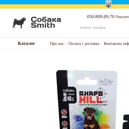
Перейти до основного контенту
050-809-89-70
Передзво
Каталог
Про нас
Оплата і доставка
Контактна ін
Повернення товару та коштів
Відгуки п