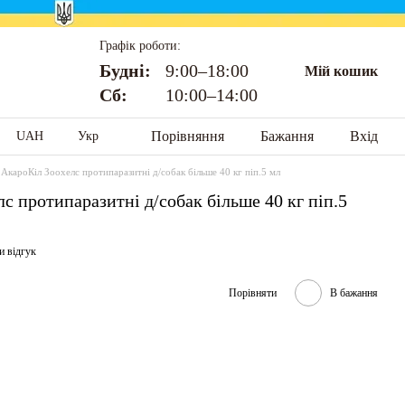
Графік роботи:
Будні:
9:00–18:00
Мій кошик
Сб:
10:00–14:00
Порівняння
Бажання
Вхід
UAH
Укр
 АкароКіл Зоохелс протипаразитні д/собак більше 40 кг піп.5 мл
с протипаразитні д/собак більше 40 кг піп.5
и відгук
Порівняти
В бажання