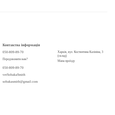
Контактна інформація
050-809-89-70
Харків, вул. Костянтина Калініна, 3
(склад)
Передзвонити вам?
Мапа проїзду
050-809-89-70
vetSobakaSmith
sobakasmith@gmail.com