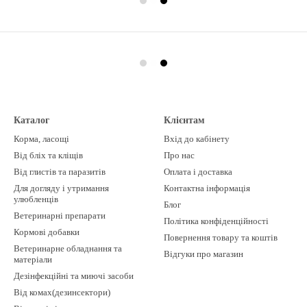
Каталог
Клієнтам
Корма, ласощі
Вхід до кабінету
Від бліх та кліщів
Про нас
Від глистів та паразитів
Оплата і доставка
Для догляду і утримання
Контактна інформація
улюбленців
Блог
Ветеринарні препарати
Політика конфіденційності
Кормові добавки
Повернення товару та коштів
Ветеринарне обладнання та
Відгуки про магазин
матеріали
Дезінфекційні та миючі засоби
Від комах(дезинсектори)