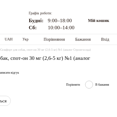
Графік роботи:
Будні:
9:00–18:00
Мій кошик
Сб:
10:00–14:00
Порівняння
Бажання
Вхід
UAH
Укр
 Селафорт для собак, спот-он 30 мг (2,6-5 кг) №1 (аналог Стронгхолда)
ак, спот-он 30 мг (2,6-5 кг) №1 (аналог
аписати відгук
Порівняти
В бажання
ться