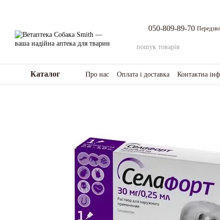
Перейти до основного контенту
050-809-89-70
Передзво
Каталог
Про нас
Оплата і доставка
Контактна ін
Повернення товару та коштів
Відгуки п