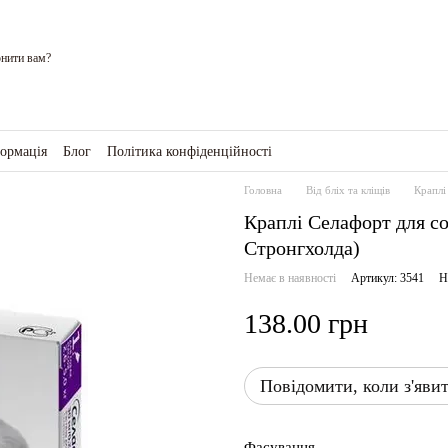
нити вам?
формація
Блог
Політика конфіденційності
ро магазин
Головна
Від бліх та кліщів
Краплі
Краплі Селафорт для соб
Стронгхолда)
Немає в наявності
Артикул: 3541
Н
138.00 грн
Повідомити, коли з'яви
Фасування