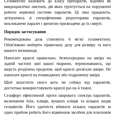
Селамектин належить до класу препаратів, відомих як
макроциклічні лактони, дія яких ґрунтується на порушенні
роботи нервової системи паразитів. Ці ліки працюють,
зв'язуючись зі специфічними рецепторами паразитів,
викликаючи параліч і зрештою призводячи до їх смерті.
Порядок застосування
Рекомендована доза становить 6 мг/кг селамектину.
Обов'язково виберіть правильну дозу для розміру та ваги
вашого вихованця.
Наносьте краплі правильно, безпосередньо на шкіру на
задній частині шиї вашої тварини, переконавшись, що
шерсть розділена проділом, щоб краплі досягали шкіри. Не
наносьте краплі на пошкоджену або подразнену шкіру.
Щоб захистити свого кота чи собаку від паразитів,
достатньо використовувати краплі раз на 4 тижні.
Селафорт ефективний проти широкого спектра паразитів,
включаючи бліх, кліщів, вушних кліщів та кількох видів
гельмінтів. Його здатність вбивати кількох паразитів за
один прийом робить його відмінним засобом для власників