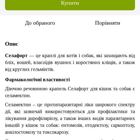
Купити
До обраного
Порівняти
Опис
Селафорт
— це краплі для котів і собак, які захищають від
бліх, вошей, власоїдів вушних і коростяних кліщів, а також
від круглих гельмінтів.
Фармакологічні властивості
Діючою речовиною крапель Селафорт для кішок та собак є
селамектин.
Селамектин – це протипаразитарні ліки широкого спектру
дії, які зазвичай використовуються для профілактики та
лікування дирофіляріозу, а також інших видів паразитарних
інвазій у кішок та собак: ентомозів, отодектозу, саркоптозу,
анкілостомозу та токсокарозу.