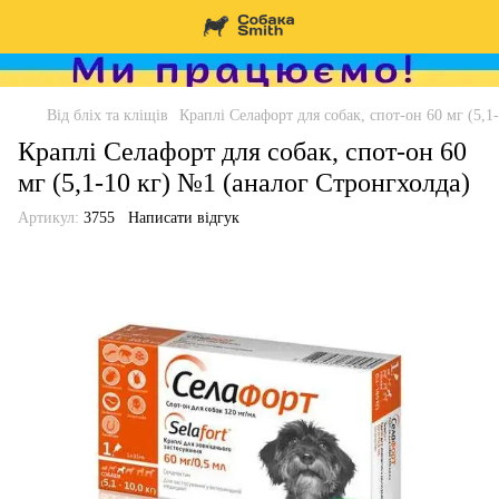
Від бліх та кліщів
Краплі Селафорт для собак, спот-он 60 мг (5,1
Краплі Селафорт для собак, спот-он 60
мг (5,1-10 кг) №1 (аналог Стронгхолда)
Артикул:
3755
Написати відгук