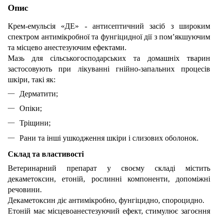
Опис
Крем-емульсія «ДЕ» - антисептичний засіб з широким
спектром антимікробної та фунгіцидної дії з пом’якшуючим
та місцево анестезуючим ефектами.
Мазь для сільськогосподарських та домашніх тварин
застосовують при лікуванні гнійно-запальних процесів
шкіри, такі як:
Дерматити;
Опіки;
Тріщини;
Рани та інші ушкодження шкіри і слизових оболонок.
Склад та властивості
Ветеринарний препарат у своєму складі містить
декаметоксин, етоній, рослинні компоненти, допоміжні
речовини.
Декаметоксин діє антимікробно, фунгіцидно, спороцидно.
Етоній має місцевоанестезуючий ефект, стимулює загоєння