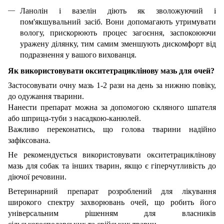
Ланолін і вазелін діють як зволожуючий і
пом'якшувальний засіб. Вони допомагають утримувати
вологу, прискорюють процес загоєння, заспокоюючи
уражену ділянку, тим самим зменшують дискомфорт від
подразнення у вашого вихованця.
Як використовувати окситетрациклінову мазь для очей?
Застосовувати очну мазь 1-2 рази на день за нижню повіку,
до одужання тварини.
Нанести препарат можна за допомогою скляного шпателя
або шприца-туби з насадкою-канюлей.
Важливо переконатись, що голова тварини надійно
зафіксована.
Не рекомендується використовувати окситетрациклінову
мазь для собак та інших тварин, якщо є гіперчутливість до
діючої речовини.
Ветеринарний препарат розроблений для лікування
широкого спектру захворювань очей, що робить його
універсальним рішенням для власників