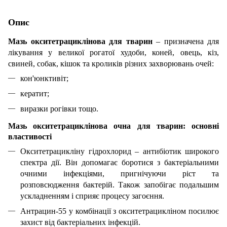
Опис
Мазь окситетрациклінова для тварин
– призначена для
лікування у великої рогатої худоби, коней, овець, кіз,
свиней, собак, кішок та кроликів різних захворювань очей:
кон'юнктивіт;
кератит;
виразки рогівки тощо.
Мазь окситетрациклінова очна для тварин: основні
властивості
Окситетрацикліну гідрохлорид – антибіотик широкого
спектра дії. Він допомагає боротися з бактеріальними
очними інфекціями, пригнічуючи ріст та
розповсюдження бактерій. Також запобігає подальшим
ускладненням і сприяє процесу загоєння.
Антрацин-55 у комбінації з окситетрацикліном посилює
захист від бактеріальних інфекцій.