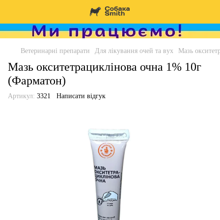
Ветеринарні препарати
Для лікування очей та вух
Мазь окситет
Мазь окситетрациклінова очна 1% 10г
(Фарматон)
Артикул:
3321
Написати відгук