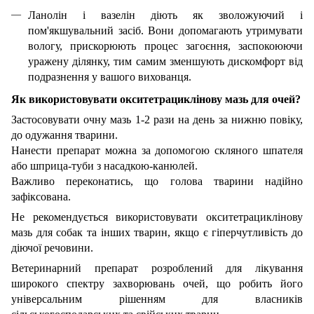
Ланолін і вазелін діють як зволожуючий і
пом'якшувальний засіб. Вони допомагають утримувати
вологу, прискорюють процес загоєння, заспокоюючи
уражену ділянку, тим самим зменшують дискомфорт від
подразнення у вашого вихованця.
Як використовувати окситетрациклінову мазь для очей?
Застосовувати очну мазь 1-2 рази на день за нижню повіку,
до одужання тварини.
Нанести препарат можна за допомогою скляного шпателя
або шприца-туби з насадкою-канюлей.
Важливо переконатись, що голова тварини надійно
зафіксована.
Не рекомендується використовувати окситетрациклінову
мазь для собак та інших тварин, якщо є гіперчутливість до
діючої речовини.
Ветеринарний препарат розроблений для лікування
широкого спектру захворювань очей, що робить його
універсальним рішенням для власників