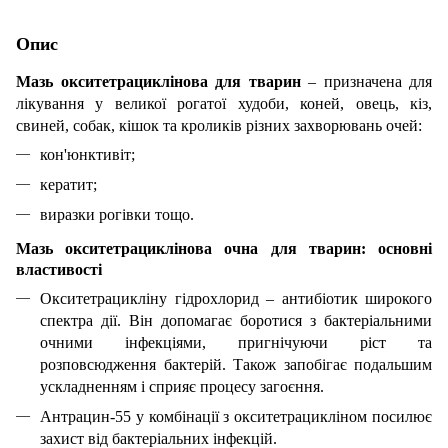
Опис
Мазь окситетрациклінова для тварин
– призначена для
лікування у великої рогатої худоби, коней, овець, кіз,
свиней, собак, кішок та кроликів різних захворювань очей:
кон'юнктивіт;
кератит;
виразки рогівки тощо.
Мазь окситетрациклінова очна для тварин: основні
властивості
Окситетрацикліну гідрохлорид – антибіотик широкого
спектра дії. Він допомагає боротися з бактеріальними
очними інфекціями, пригнічуючи ріст та
розповсюдження бактерій. Також запобігає подальшим
ускладненням і сприяє процесу загоєння.
Антрацин-55 у комбінації з окситетрацикліном посилює
захист від бактеріальних інфекцій.