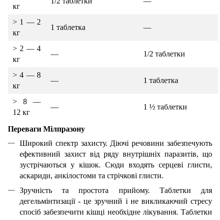
1/2 таблетки
—
кг
> 1 — 2
1 таблетка
—
кг
> 2 — 4
—
1/2 таблетки
кг
> 4 — 8
—
1 таблетка
кг
> 8 —
—
1 ½ таблетки
12 кг
Переваги Мілпразону
Широкий спектр захисту. Діючі речовини забезпечують
ефективний захист від ряду внутрішніх паразитів, що
зустрічаються у кішок. Сюди входять серцеві глисти,
аскариди, анкілостоми та стрічкові глисти.
Зручність та простота прийому. Таблетки для
дегельмінтизації - це зручний і не викликаючий стресу
спосіб забезпечити кішці необхідне лікування. Таблетки