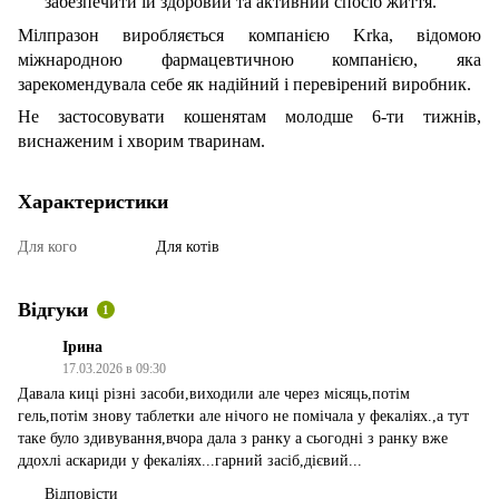
забезпечити їй здоровий та активний спосіб життя.
Мілпразон виробляється компанією Krka, відомою
міжнародною фармацевтичною компанією, яка
зарекомендувала себе як надійний і перевірений виробник.
Не застосовувати кошенятам молодше 6-ти тижнів,
виснаженим і хворим тваринам.
Характеристики
Для кого
Для котів
Відгуки
1
Ірина
17.03.2026 в 09:30
Давала киці різні засоби,виходили але через місяць,потім
гель,потім знову таблетки але нічого не помічала у фекаліях.,а тут
таке було здивування,вчора дала з ранку а сьогодні з ранку вже
ддохлі аскариди у фекаліях...гарний засіб,дієвий...
Відповісти