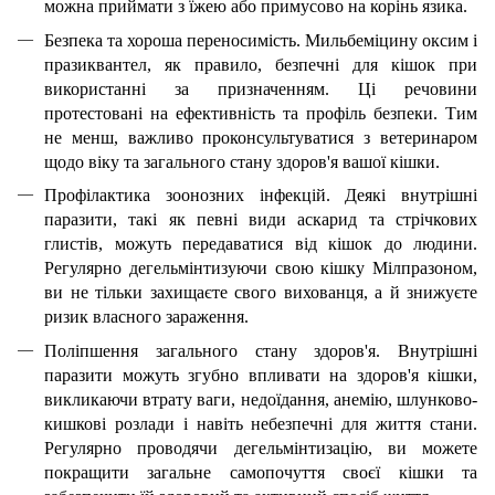
можна приймати з їжею або примусово на корінь язика.
Безпека та хороша переносимість. Мильбеміцину оксим і
празиквантел, як правило, безпечні для кішок при
використанні за призначенням. Ці речовини
протестовані на ефективність та профіль безпеки. Тим
не менш, важливо проконсультуватися з ветеринаром
щодо віку та загального стану здоров'я вашої кішки.
Профілактика зоонозних інфекцій. Деякі внутрішні
паразити, такі як певні види аскарид та стрічкових
глистів, можуть передаватися від кішок до людини.
Регулярно дегельмінтизуючи свою кішку Мілпразоном,
ви не тільки захищаєте свого вихованця, а й знижуєте
ризик власного зараження.
Поліпшення загального стану здоров'я. Внутрішні
паразити можуть згубно впливати на здоров'я кішки,
викликаючи втрату ваги, недоїдання, анемію, шлунково-
кишкові розлади і навіть небезпечні для життя стани.
Регулярно проводячи дегельмінтизацію, ви можете
покращити загальне самопочуття своєї кішки та