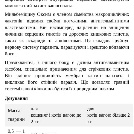
комплексний захист вашого кота.
Мильбеміцину Оксим є членом сімейства макроциклічних
лактонів, відомих своїми потужними антигельмінтними
властивостями. Він насамперед націлений на знищення
личинки серцевих глистів та дорослих кишкових глистів,
таких як аскариди та анкілостоми. Ця складова руйнує
нервову систему паразита, паралізуючи і зрештою вбиваючи
його.
Празиквантел, з іншого боку, є дієвим антигельмінтним
засобом, спеціально призначеним для стрічкових глистів.
Він змінює проникність мембран клітин паразита і
викликає його стійкий параліч. Що дозволяє травній
системі вашої кішки позбутися їх природним шляхом.
Дозування
для
для
Масса
кошенят і котів вагою до
котів вагою більше 2
тварини
2 кг
кг
0,5 — 1