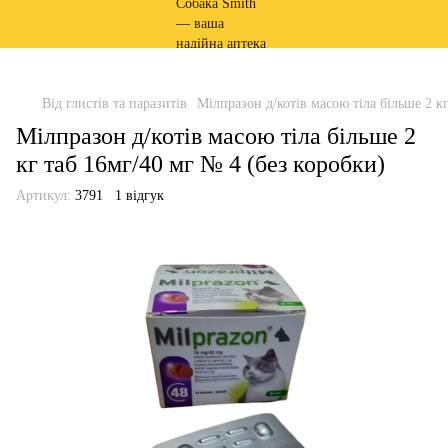
Від глистів та паразитів
Мілпразон д/котів масою тіла більше 2 к
Мілпразон д/котів масою тіла більше 2
кг таб 16мг/40 мг № 4 (без коробки)
Артикул:
3791
1 відгук