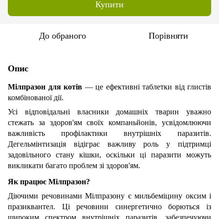
Купити
До обраного
Порівняти
Опис
Мілпразон для котів
— це ефективні таблетки від глистів
комбінованої дії.
Усі відповідальні власники домашніх тварин уважно
стежать за здоров'ям своїх компаньйонів, усвідомлюючи
важливість профілактики внутрішніх паразитів.
Дегельмінтизація відіграє важливу роль у підтримці
задовільного стану кішки, оскільки ці паразити можуть
викликати багато проблем зі здоров'ям.
Як працює Мілпразон?
Діючими речовинами Мілпразону є мильбеміцину оксим і
празиквантел. Ці речовини синергетично борються із
широким спектром внутрішніх паразитів, забезпечуючи