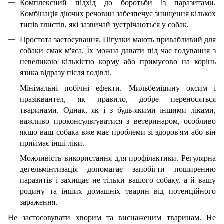
Комплексний підхід до боротьби із паразитами.
Комбінація діючих речовин забезпечує знищення кількох
типів глистів, які зазвичай зустрічаються у собак.
Простота застосування. Пігулки мають привабливий для
собаки смак м'яса. Їх можна давати під час годування з
невеликою кількістю корму або примусово на корінь
язика відразу після годівлі.
Мінімальні побічні ефекти. Мильбеміцину оксим і
празіквантел, як правило, добре переносяться
тваринами. Однак, як і з будь-якими іншими ліками,
важливо проконсультуватися з ветеринаром, особливо
якщо ваш собака вже має проблеми зі здоров'ям або він
приймає інші ліки.
Можливість використання для профілактики. Регулярна
дегельмінтизація допомагає запобігти поширенню
паразитів і захищає не тільки вашого собаку, а й вашу
родину та інших домашніх тварин від потенційного
зараження.
Не застосовувати хворим та виснаженим тваринам. Не