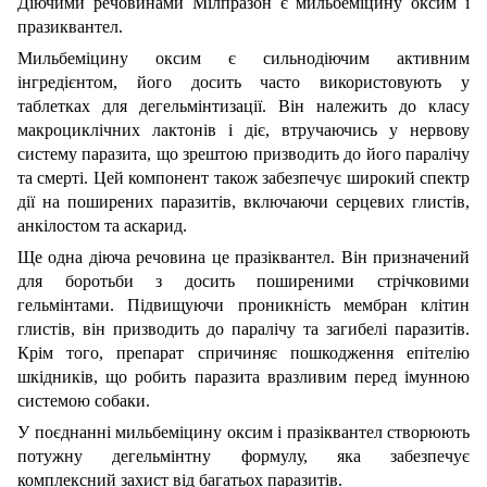
Діючими речовинами Мілпразон є мильбеміцину оксим і
празиквантел.
Мильбеміцину оксим є сильнодіючим активним
інгредієнтом, його досить часто використовують у
таблетках для дегельмінтизації. Він належить до класу
макроциклічних лактонів і діє, втручаючись у нервову
систему паразита, що зрештою призводить до його паралічу
та смерті. Цей компонент також забезпечує широкий спектр
дії на поширених паразитів, включаючи серцевих глистів,
анкілостом та аскарид.
Ще одна діюча речовина це празіквантел. Він призначений
для боротьби з досить поширеними стрічковими
гельмінтами. Підвищуючи проникність мембран клітин
глистів, він призводить до паралічу та загибелі паразитів.
Крім того, препарат спричиняє пошкодження епітелію
шкідників, що робить паразита вразливим перед імунною
системою собаки.
У поєднанні мильбеміцину оксим і празіквантел створюють
потужну дегельмінтну формулу, яка забезпечує
комплексний захист від багатьох паразитів.