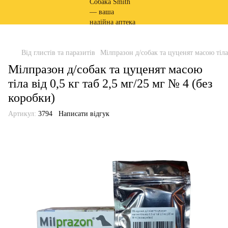
Від глистів та паразитів
Мілпразон д/собак та цуценят масою тіла 
Мілпразон д/собак та цуценят масою
тіла від 0,5 кг таб 2,5 мг/25 мг № 4 (без
коробки)
Артикул:
3794
Написати відгук