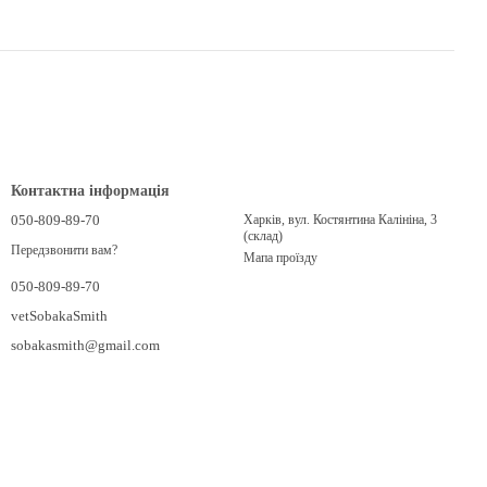
Контактна інформація
050-809-89-70
Харків, вул. Костянтина Калініна, 3
(склад)
Передзвонити вам?
Мапа проїзду
050-809-89-70
vetSobakaSmith
sobakasmith@gmail.com