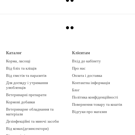
Каталог
Клієнтам
Корма, ласощі
Вхід до кабінету
Від бліх та кліщів
Про нас
Від глистів та паразитів
Оплата і доставка
Для догляду і утримання
Контактна інформація
улюбленців
Блог
Ветеринарні препарати
Політика конфіденційності
Кормові добавки
Повернення товару та коштів
Ветеринарне обладнання та
Відгуки про магазин
матеріали
Дезінфекційні та миючі засоби
Від комах(дезинсектори)