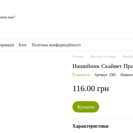
нити вам?
формація
Блог
Політика конфіденційності
ро магазин
Головна
Від бліх та кліщів
Нашийн
Нашийник Скайвет Прот
В наявності
Артикул: 2581
Написат
116.00 грн
Купити
Характеристики