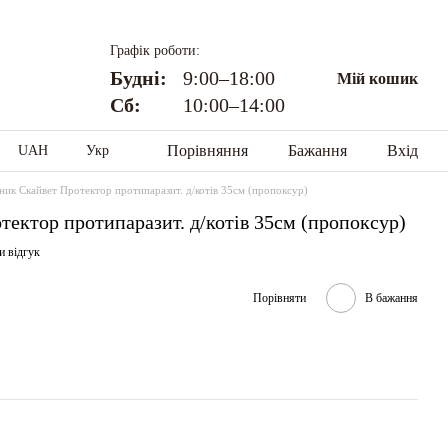
Графік роботи:
Будні:
9:00–18:00
Мій кошик
Сб:
10:00–14:00
Порівняння
Бажання
Вхід
UAH
Укр
ик Скайвет Протектор протипаразит. д/котів 35см (пропоксур)
ектор протипаразит. д/котів 35см (пропоксур)
и відгук
Порівняти
В бажання