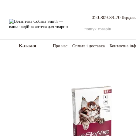
Перейти до основного контенту
050-809-89-70
Передзво
Каталог
Про нас
Оплата і доставка
Контактна ін
Повернення товару та коштів
Відгуки п