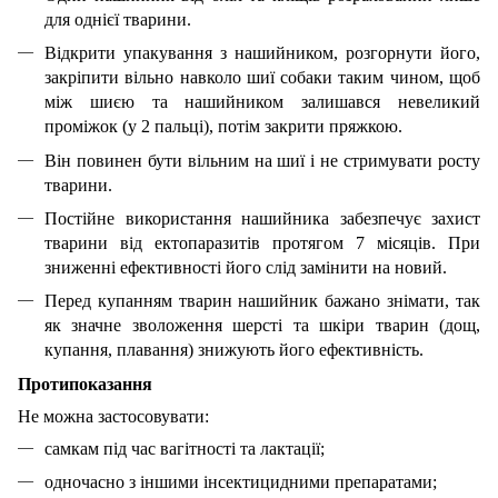
для однієї тварини.
Відкрити упакування з нашийником, розгорнути його,
закріпити вільно навколо шиї собаки таким чином, щоб
між шиєю та нашийником залишався невеликий
проміжок (у 2 пальці), потім закрити пряжкою.
Він повинен бути вільним на шиї і не стримувати росту
тварини.
Постійне використання нашийника забезпечує захист
тварини від ектопаразитів протягом 7 місяців. При
зниженні ефективності його слід замінити на новий.
Перед купанням тварин нашийник бажано знімати, так
як значне зволоження шерсті та шкіри тварин (дощ,
купання, плавання) знижують його ефективність.
Протипоказання
Не можна застосовувати:
самкам під час вагітності та лактації;
одночасно з іншими інсектицидними препаратами;