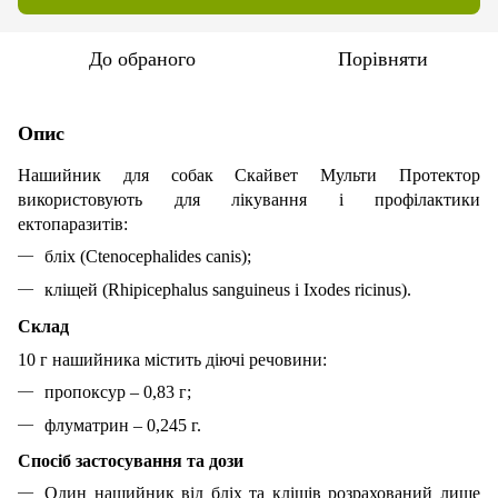
До обраного
Порівняти
Опис
Нашийник для собак Скайвет Мульти Протектор
використовують для лікування і профілактики
ектопаразитів:
бліх (Ctenocephalides canis);
кліщей (Rhipicephalus sanguineus i Ixodes ricinus).
Склад
10 г нашийника містить діючі речовини:
пропоксур – 0,83 г;
флуматрин – 0,245 г.
Спосіб застосування та дози
Один нашийник від бліх та кліщів розрахований лише