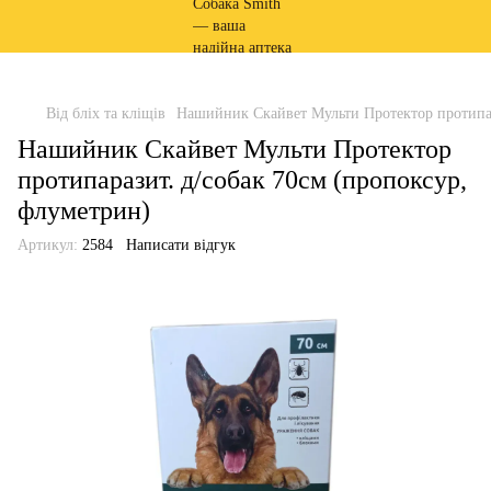
Від бліх та кліщів
Нашийник Скайвет Мульти Протектор протипар
Нашийник Скайвет Мульти Протектор
протипаразит. д/собак 70см (пропоксур,
флуметрин)
Артикул:
2584
Написати відгук