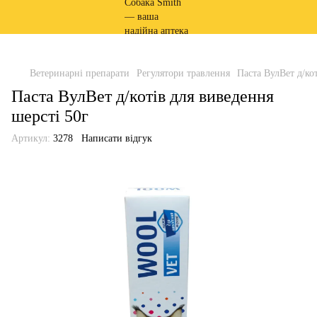
Ветеринарні препарати
Регулятори травлення
Паста ВулВет д/ко
Паста ВулВет д/котів для виведення
шерсті 50г
Артикул:
3278
Написати відгук