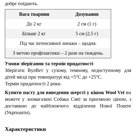
добре поїдають.
Вага тварини
Дозування
До 2 кг
2 см (1 г)
Більше 2 кг
5 см (2,5 г)
Під час інтенсивної линьки – щодня.
З метою профілактики – 2 рази на тиждень.
Умови зберігання та термін придатності
Зберігати ВулВет у сухому, темному, недоступному для
дітей місці при температурі від +5°С до +25°С.
Термін придатності 2 роки.
Купити пасту для виведення шерсті у кішок
Wool Vet
ви
можете у зоомагазині Собака Сміт за приємною ціною, з
доставкою до найближчого відділення Нової Пошти
(Укрпошти).
Характеристики