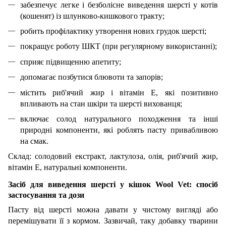
забезпечує легке і безболісне виведення шерсті у котів
(кошенят) із шлунково-кишкового тракту;
робить профілактику утворення нових грудок шерсті;
покращує роботу ШКТ (при регулярному використанні);
сприяє підвищенню апетиту;
допомагає позбутися блювоти та запорів;
містить риб'ячий жир і вітамін Е, які позитивно
впливають на стан шкіри та шерсті вихованця;
включає солод натурального походження та інші
природні компоненти, які роблять пасту привабливою
на смак.
Склад: солодовий екстракт, лактулоза, олія, риб'ячий жир,
вітамін Е, натуральні компоненти.
Засіб для виведення шерсті у кішок Wool Vet: спосіб
застосування та дози
Пасту від шерсті можна давати у чистому вигляді або
перемішувати її з кормом. Зазвичай, таку добавку тварини