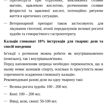
Протиотрута при отруєннях, викликаних солями
магнію, щавлевою кислотою, розчинними солями
фтористої та щавлевої кислот, потенційно рятуючи
життя в критичних ситуаціях.
Ветеринарний препарат також застосовують для
лікування гіпотонії, атонії передшлунків великої рогатої
худоби та геморагічного гастроентериту.
Кальція глюконат 10% інструкція для тварин: дози та
спосіб введення
Ін'єкції з розчином можна робити як внутрішньовенно
(повільно), так і внутрішньом'язово.
Перед наповненням шприца необхідно переконатися, що в
ньому немає залишків спирту, оскільки їх присутність може
спричинити осадження глюконату кальцію.
Рекомендовані разові дози на одну тварину такі:
Велика рогата худоба: 100 - 200 мл;
Коні: 100 – 200 мл;
Вівці, кози, свині: 50-100 мл;