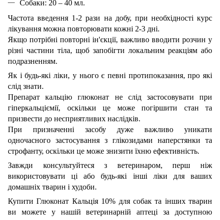
Собаки: 20 – 40 мл.
Частота введення 1-2 рази на добу, при необхідності курс
лікування можна повторювати кожні 2-3 дні.
Якщо потрібні повторні ін'єкції, важливо вводити розчин у
різні частини тіла, щоб запобігти локальним реакціям або
подразненням.
Як і будь-які ліки, у нього є певні протипоказання, про які
слід знати.
Препарат кальцію глюконат не слід застосовувати при
гіперкальціємії, оскільки це може погіршити стан та
призвести до несприятливих наслідків.
При призначенні засобу дуже важливо уникати
одночасного застосування з глікозидами наперстянки та
строфанту, оскільки це може знизити їхню ефективність.
Завжди консультуйтеся з ветеринаром, перш ніж
використовувати ці або будь-які інші ліки для ваших
домашніх тварин і худоби.
Купити Глюконат Кальція 10% для собак та інших тварин
ви можете у нашій ветеринарній аптеці за доступною