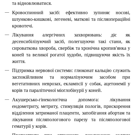
та відновлюватися.
Кровоспинний засіб: ефективно зупиняє носові,
шлунково-кишкові, легеневі, маткові та післяопераційні
кровотечі.
Лікування алергічних захворювань: діє як
десенсибілізуючий засіб, полегшуючи такі стани, як
сироваткова хвороба, свербіж та хронічна кропив'янка у
коней та великої рогатої худоби, підвищуючи якість їх
життя.
Підтримка нервової системи: глюконат кальцію служить
заспокійливим та нормалізуючим засобом при
вегетативних неврозах, еклампсії у собак, ацетонемії у
корів та паралітичної міоглобінурії у коней.
Акушерсько-гінекологічна допомога: лікування
ендометриту, метриту, стимуляція пологів, прискорення
відділення затриманої плаценти, запобігання абортам та
лікування післяпологового парезу та післяпологової
гематурії у корів.