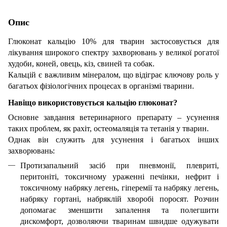
Опис
Глюконат кальцію 10% для тварин застосовується для
лікування широкого спектру захворювань у великої рогатої
худоби, коней, овець, кіз, свиней та собак.
Кальцій є важливим мінералом, що відіграє ключову роль у
багатьох фізіологічних процесах в організмі тварини.
Навіщо використовується кальцію глюконат?
Основне завдання ветеринарного препарату – усунення
таких проблем, як рахіт, остеомаляція та тетанія у тварин.
Однак він служить для усунення і багатьох інших
захворювань:
Протизапальний засіб при пневмонії, плевриті,
перитоніті, токсичному ураженні печінки, нефрит і
токсичному набряку легень, гіперемії та набряку легень,
набряку гортані, набряклій хворобі поросят. Розчин
допомагає зменшити запалення та полегшити
дискомфорт, дозволяючи тваринам швидше одужувати