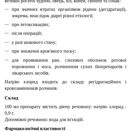
великої рогатої худоби, овець, кіз, коней, свиней та собак:
при значних втратах організмом рідини (дегідратації),
зокрема, внаслідок діареї різної етіології;
при інтоксикаціях;
після операцій;
у разі шокового стану;
при зниженні кров'яного тиску;
для промивання ран, слизових оболонок ротової
порожнини і носа, розчинення сухих біопрепаратів і
лікарських засобів.
Натрію хлорид входить до складу регідратаційних і
кровозамінників розчинів.
Склад
100 мл препарату містить діючу речовину: натрію хлорид -
0,9 г.
Допоміжні речовини: вода для ін'єкцій.
Фармакологічні властивості