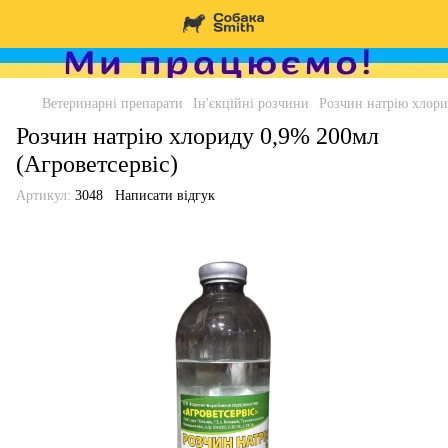
Ветеринарні препарати
Ін'єкційні розчини
Розчин натрію хлори
Розчин натрію хлориду 0,9% 200мл
(Агроветсервіс)
Артикул:
3048
Написати відгук