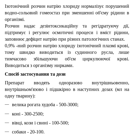
Ізотонічний розчин натрію хлориду нормалізує порушений
водно-сольовий гомеостаз при зменшенні об'єму рідини в
організмі.
Розчин надає дезінтоксикаційну та регідратуючу дії,
підтримує і регулює осмотичні процеси і вміст рідини,
заповнює дефіцит натрію при різних патологічних станах.
0,9% -ний розчин натрію хлориду ізотонічний плазмі крові,
тому швидко виводиться із судинного русла, лише
тимчасово збільшуючи об'єм циркулюючої крові.
Виводиться з організму нирками.
Спосіб застосування та дози
Препарат вводять одноразово внутрішньовенно,
внутрішньом'язово і підшкірно в наступних дозах (мл на
одну тварину):
велика рогата худоба - 500-3000;
коні - 300-2500;
вівці, кози і свині - 100-500;
собаки - 20-100.