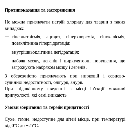
Протипоказання та застереження
Не можна призначати натрій хлориду для тварин з таких
випадках:
гіпернатріємія, ацидоз, гіперхлоремія, гіпокаліємія,
позаклітинна гіпергідратація;
внутрішньоклітинна дегідратація;
набряк мозку, легенів і циркуляторні порушення, що
загрожують набряком мозку і легенів.
З обережністю призначають при нирковій і серцево-
судинної недостатності, олігурії, анурії.
При підшкірному введенні в місці ін'єкції можливі
припухлості, які самі зникають.
Умови зберігання та термін придатності
Сухе, темне, недоступне для дітей місце, при температурі
від 0°С до +25°С.