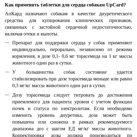
Как применять таблетки для сердца собакам UpCard?
АпКард назначают собакам в качестве диуретического
средства для купирования клинических признаков,
связанных с застойной сердечной недостаточностью,
включая отеки и выпоты.
Препарат для поддержки сердца у собак применяют
индивидуально, перорально, независимо от режима
кормления, в дозе 0,1- 0,6 мг торасемида на 1 кг массы
животного один раз в сутки.
У большинства собак состояние удается
стабилизировать при дозе торасемида меньше или равно
0,3 мг/кг массы животного один раз в сутки.
Дозу торасемида следует титровать до достижения
приемлемого для пациента уровня с учетом функции
почек и статуса по электролитам. Если необходимо
изменить уровень диуретика, доза может быть
повышена или снижена в рамках рекомендуемого
диапазона доз с шагом ЕД мг/кг массы животного.
Корректировка дозы должна производиться по