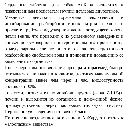
Сердечные таблетки для собак АпКард относится к
лекарственным препаратам группы петлевых диуретиков.
Механизм действия торасемида заключается в
ингибировании реабсорбции ионов натрия и хлора в
просвете трубочек медуллярной части восходящего колена
петли Генле, что приводит к их усиленному выведению и
снижению осмолярности интерстициального пространства
в медуллярном слое почки, что в свою очередь снижает
реабсорбцию свободной воды и приводит к повышению ее
выделения из организма.
После перорального введения препарата торасемид быстро
всасывается, попадает в кровоток, достигая максимальной
концентрации менее чем через 1 час. Биодоступность
составляет 90%.
Торасемид незначительно метаболизируется (около 7-10%) в
печени и выводится из организма в неизменной форме,
преимущественно через мочевыделительную систему.
Период полувыведения составляет 7 часов.
По степени воздействия на организм АпКард относится к
малоопасным веществам.