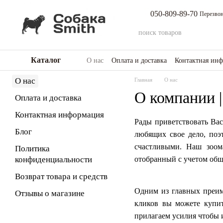
Перейти к основному контенту
050-809-89-70
Перезвон
Каталог
О нас
Оплата и доставка
Контактная ин
Возврат товара и средств
Отзывы о мага
О нас
Главная
О нас
О компании |
Оплата и доставка
Контактная информация
Рады приветствовать Вас
Блог
любящих свое дело, по
счастливыми. Наш зоом
Политика
конфиденциальности
отобранный с учетом общ
Возврат товара и средств
Одним из главных преиму
Отзывы о магазине
кликов вы можете купи
прилагаем усилия чтобы 