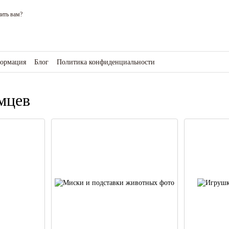
ить вам?
формация
Блог
Политика конфиденциальности
зине
мцев