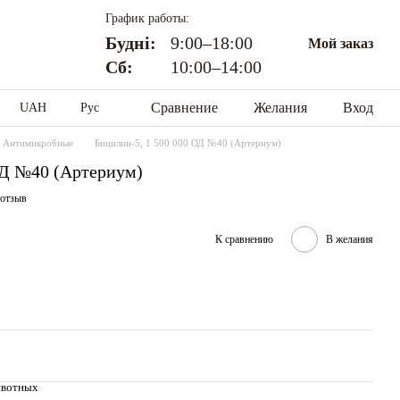
График работы:
Будні:
9:00–18:00
Мой заказ
Сб:
10:00–14:00
Сравнение
Желания
Вход
UAH
Рус
Антимикробные
Бицилин-5, 1 500 000 ОД №40 (Артериум)
ОД №40 (Артериум)
 отзыв
К сравнению
В желания
ивотных