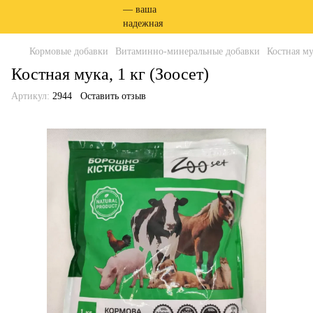
Кормовые добавки
Витаминно-минеральные добавки
Костная му
Костная мука, 1 кг (Зоосет)
Артикул:
2944
Оставить отзыв