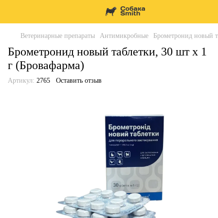
Ветеринарные препараты
Антимикробные
Брометронид новый та
Брометронид новый таблетки, 30 шт х 1
г (Бровафарма)
Артикул:
2765
Оставить отзыв