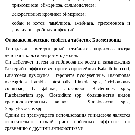
трихомоноза, эймериоза, сальмонеллеза;
декоративных кроликов эймериоза;
собак и котов лямблиоза, амёбиаза, трихомоноза и
других анаэробных инфекций.
Фармакологические свойства таблеток Брометронид
Тинидазол — ветеринарный антибиотик широкого спектра
действия, класса нитроимидазолов.
Он действует путем ингибирования роста и размножения
бактерий и эффективен против простейших Balantidium coli,
Entamoeba hyslolytica, Treponema hyodysenterie, Histomonas
meleagridis, Lamblia intestinalis, Eimeria spp., Trichomonas
columbae, T. gallinae, анаэробов Bacteroides spp.,
Fusobacterium spp., Clostridium spp., большинства видов
грамположительных кокков — Streptococcus spp.,
Staphylococcus spp.
Одним из преимуществ использования тинидазола является
относительно низкий риск побочных эффектов по
сравнению с другими антибиотиками.