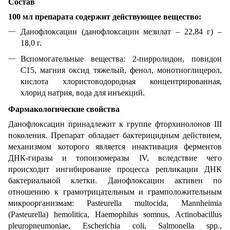
Состав
100 мл препарата содержит действующее вещество:
Данофлоксацин (данофлоксацин мезилат – 22,84 г) –
18,0 г.
Вспомогательные вещества: 2-пирролидон, повидон
С15, магния оксид тяжелый, фенол, монотиоглицерол,
кислота хлористоводородная концентрированная,
хлорид натрия, вода для инъекций.
Фармакологические свойства
Данофлоксацин принадлежит к группе фторхинолонов ІІІ
поколения. Препарат обладает бактерицидным действием,
механизмом которого является инактивация ферментов
ДНК-гиразы и топоизомеразы IV, вследствие чего
происходит ингибирование процесса репликации ДНК
бактериальной клетки. Данофлоксацин активен по
отношению к грамотрицательным и грамположительным
микроорганизмам: Pasteurella multocida, Mannheimia
(Pasteurella) hemolitica, Haemophilus somnus, Actinobacillus
pleuropneumoniae, Escherichia coli, Salmonella spp.,