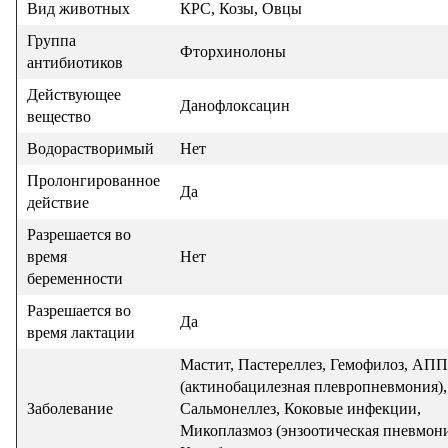
Вид животных
КРС, Козы, Овцы
Группа
Фторхинолоны
антибиотиков
Действующее
Данофлоксацин
вещество
Водорастворимый
Нет
Пролонгированное
Да
действие
Разрешается во
время
Нет
беременности
Разрешается во
Да
время лактации
Мастит, Пастереллез, Гемофилоз, АПП
(актинобацилезная плевропневмония),
Заболевание
Сальмонеллез, Коковые инфекции,
Микоплазмоз (энзоотическая пневмони