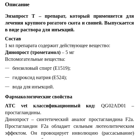
Описание
Энзапрост Т – препарат, который применяется для
лечения крупного рогатого скота и свиней. Выпускается
в виде раствора для инъекций.
Состав
1 мл препарата содержит действующее вещество:
Динопрост (трометамол)
– 5 мг
Вспомогательные вещества:
бензиловый спирт (E1519);
гидроксид натрия (E524);
вода для инъекций.
Фармакологические свойства
АТС vet классификационный код:
QG02AD01 –
простагландины.
Динопрост – синтетический аналог простагландина F2a.
Простагландин F2a обладает сильным лютеолитическим
эффектом. Он провоцирует инволюцию (рассасывание)