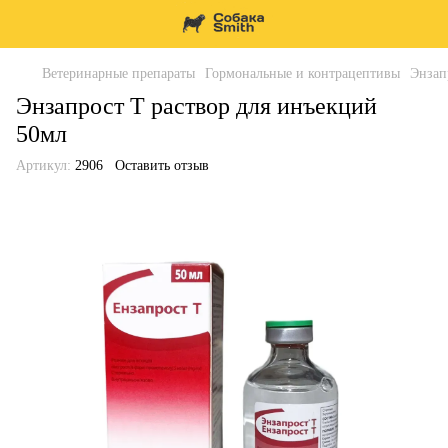
Ветеринарные препараты
Гормональные и контрацептивы
Энзап
Энзапрост Т раствор для инъекций
50мл
Артикул:
2906
Оставить отзыв