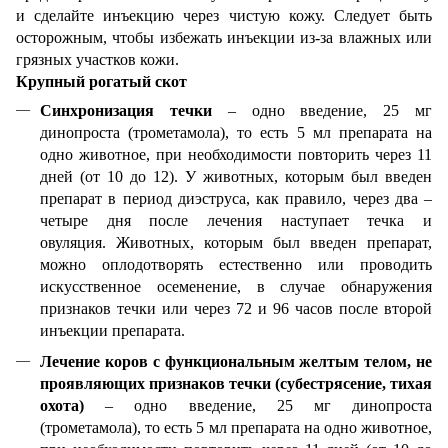
и сделайте инъекцию через чистую кожу. Следует быть
осторожным, чтобы избежать инъекции из-за влажных или
грязных участков кожи.
Крупный рогатый скот
Синхронизация течки
– одно введение, 25 мг
динопроста (трометамола), то есть 5 мл препарата на
одно животное, при необходимости повторить через 11
дней (от 10 до 12).
У животных, которым был введен
препарат в период диэструса, как правило, через два –
четыре дня после лечения наступает течка и
овуляция.
Животных, которым был введен препарат,
можно оплодотворять естественно или проводить
искусственное осеменение, в случае обнаружения
признаков течки или через 72 и 96 часов после второй
инъекции препарата.
Лечение коров с функциональным желтым телом, не
проявляющих признаков течки (субестрясение, тихая
охота)
– одно введение, 25 мг динопроста
(трометамола), то есть 5 мл препарата на одно животное,