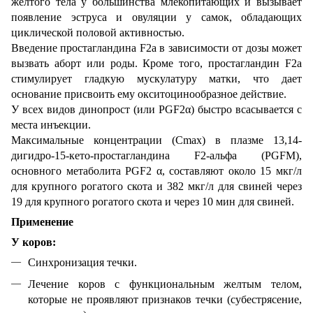
желтого тела у большинства млекопитающих и вызывает
появление эструса и овуляции у самок, обладающих
циклической половой активностью.
Введение простагландина F2a в зависимости от дозы может
вызвать аборт или роды. Кроме того, простагландин F2a
стимулирует гладкую мускулатуру матки, что дает
основание присвоить ему окситоцинообразное действие.
У всех видов динопрост (или PGF2α) быстро всасывается с
места инъекции.
Максимальные концентрации (Cmax) в плазме 13,14-
дигидро-15-кето-простагландина F2-альфа (PGFM),
основного метаболита PGF2 α, составляют около 15 мкг/л
для крупного рогатого скота и 382 мкг/л для свиней через
19 для крупного рогатого скота и через 10 мин для свиней.
Применение
У коров:
Синхронизация течки.
Лечение коров с функциональным желтым телом,
которые не проявляют признаков течки (субестрясение,