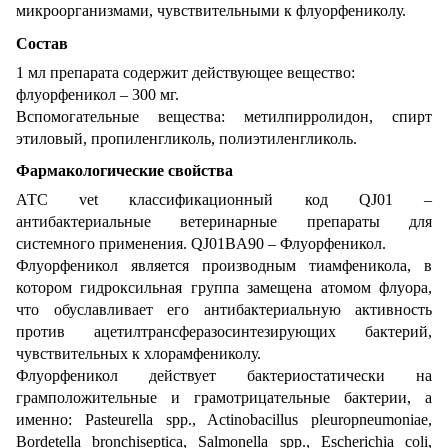
микроорганизмами, чувствительными к флуорфениколу.
Состав
1 мл препарата содержит действующее вещество:
флуорфеникол – 300 мг.
Вспомогательные вещества: метилпирролидон, спирт
этиловый, пропиленгликоль, полиэтиленгликоль.
Фармакологические свойства
АТС vet классификационный код QJ01 –
антибактериальные ветеринарные препараты для
системного применения. QJ01BA90 – Флуорфеникол.
Флуорфеникол является производным тиамфеникола, в
котором гидроксильная группа замещена атомом флуора,
что обуславливает его антибактериальную активность
против ацетилтрансферазосинтезирующих бактерий,
чувствительных к хлорамфениколу.
Флуорфеникол действует бактериостатически на
грамположительные и грамотрицательные бактерии, а
именно: Pasteurеlla spp., Actinobacillus pleuropneumoniae,
Bordetella bronchiseptica, Salmonella spp., Escherichia coli,