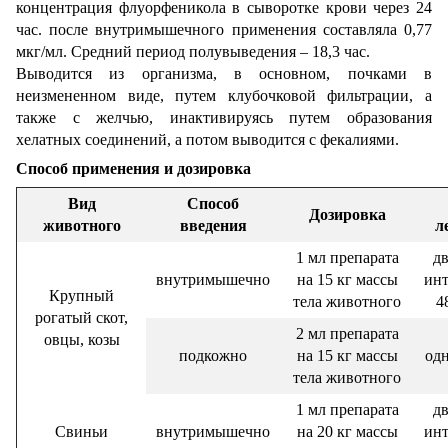
концентрация флуорфеникола в сыворотке крови через 24
час. после внутримышечного применения составляла 0,77
мкг/мл. Средний период полувыведения – 18,3 час.
Выводится из организма, в основном, почками в
неизмененном виде, путем клубочковой фильтрации, а
также с желчью, инактивируясь путем образования
хелатных соединений, а потом выводится с фекалиями.
Способ применения и дозировка
Вид
Способ
Дозировка
животного
введения
л
1 мл препарата
д
внутримышечно
на 15 кг массы
ин
Крупный
тела животного
4
рогатый скот,
2 мл препарата
овцы, козы
подкожно
на 15 кг массы
од
тела животного
1 мл препарата
д
Свиньи
внутримышечно
на 20 кг массы
ин