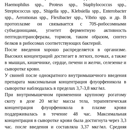
Haemophilus spp., Proteus spp., Staphylococcus spp.,
Streptococcus spp., Shigella spp., Klebsiella spp., Enterobacter
spp., Aeromonas spp., Flexibacter spp., Vibrio spp. и др. В
протоплазме он связывается с 70S-рибосомными
субъединицами, угнетет ферментную активность
пептидилтрансферазы, тормозя, таким образом, синтез
белков в рибосомах соответствующих бактерий.
После введения хорошо распределяется в организме.
Высоких концентраций достигает в легких, почках, а также
в мышцах, кишечнике, сердце, печени и желчи, селезенке и
сыворотке крови.
У свиней после однократного внутримышечного введения
препарата максимальная концентрация флуорфеникола в
сыворотке наблюдалась в пределах 3,7-3,8 мкг/мл.
При внутримышечном применении крупному рогатому
скоту в дозе 20 мг/кг массы тела, терапевтическая
концентрация флуорфеникола в плазме крови
поддерживалась в течение 48 час. Максимальная
концентрация в сыворотке крови была достигнута через 3,3
час. после введения и составляла 3,37 мкг/мл. Средняя