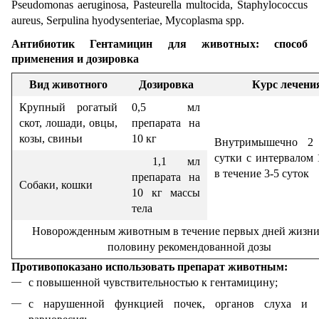
Pseudomonas aeruginosa, Pasteurella multocida, Staрhylococcus
aureus, Serpulina hyodysenteriae, Mycoplasma spp.
Антибиотик Гентамицин для животных: способ
применения и дозировка
Вид животного
Дозировка
Курс лечени
Крупный рогатый
0,5 мл
скот, лошади, овцы,
препарата на
козы, свиньи
10 кг
Внутримышечно 2
сутки с интервалом 
1,1 мл
в течение 3-5 суток
препарата на
Собаки, кошки
10 кг массы
тела
Новорожденным животным в течение первых дней жизни
половину рекомендованной дозы
Противопоказано использовать препарат животным:
с повышенной чувствительностью к гентамицину;
с нарушенной функцией почек, органов слуха и