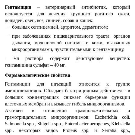
Гентамицин
– ветеринарный антибиотик, который
используется для лечения крупного рогатого скота,
лошадей, овец, коз, свиней, собак и кошек:
больных септицемией, артритом, дерматитом;
при заболеваниях пищеварительного тракта, органов
дыхания, мочеполовой системы и кожи, вызванных
микроорганизмами, чувствительными к гентамицину.
1 мл раствора содержит действующее вещество:
гентамицина сульфат – 40 мг.
Фармакологические свойства
Гентамицин для инъекций относится к группе
аминогликозидов. Обладает бактерицидным действием – в
больших концентрациях снижает барьерные функции
клеточных мембран и вызывает гибель микроорганизмов.
Активен в отношении грамположительных и
грамотрицательных микроорганизмов: Escherichia coli,
Salmonella spp., Shigella spp., Enterobacter aerogenes, Klebsiella
spp., некоторых видов Proteus spp. и Serratia spp.,