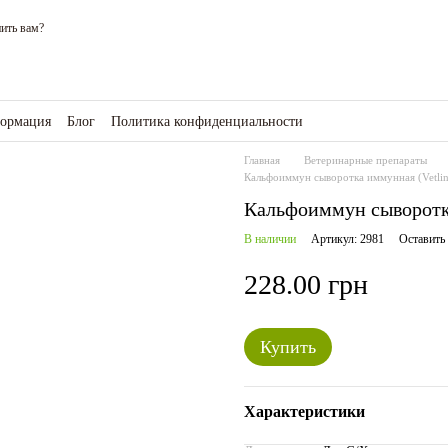
ить вам?
формация
Блог
Политика конфиденциальности
зине
Главная
Ветеринарные препараты
Кальфоиммун сыворотка иммунная (Vetlin
Кальфоиммун сыворотка
В наличии
Артикул: 2981
Оставить
228.00 грн
Купить
Характеристики