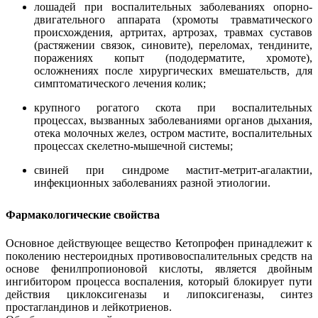
лошадей при воспалительных заболеваниях опорно-
двигательного аппарата (хромоты травматического
происхождения, артритах, артрозах, травмах суставов
(растяжении связок, синовите), переломах, тендините,
поражениях копыт (пододерматите, хромоте),
осложнениях после хирургических вмешательств, для
симптоматического лечения колик;
крупного рогатого скота при воспалительных
процессах, вызванных заболеваниями органов дыхания,
отека молочных желез, остром мастите, воспалительных
процессах скелетно-мышечной системы;
свиней при синдроме мастит-метрит-агалактии,
инфекционных заболеваниях разной этиологии.
Фармакологические свойства
Основное действующее вещество Кетопрофен принадлежит к
поколению нестероидных противовоспалительных средств на
основе фенилпропионовой кислоты, является двойным
ингибитором процесса воспаления, который блокирует пути
действия циклоксигеназы и липоксигеназы, синтез
простагландинов и лейкотриенов.