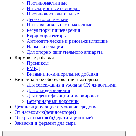
Противомаститные
Инъекционные растворы
Противовоспалительные
Дерматологические
Интравагинальные и маточные
Регуляторы пищеварения
Кардиопротекторы
Антисептические и ранозаживляющие
Наркоз и седация
Для опорно-двигательного аппарата
Кормовые добавки
Премиксы
БМВД
Витаминно-минеральные добавки
Ветеринарное оборудование и материалы
Для содержания и ухода за СХ животными
Для оплодотворения
Для идентификации и маркировки
Ветеринарный воротник
Дезинфицирующие и моющие средства
От насекомых(дезинсекторы)
От крыс и мышей(Дератизационные)
Закваски и фермент для сыра