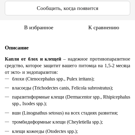
Сообщить, когда появится
В избранное
К сравнению
Описание
Капли от блох и клещей
– надежное противопаразитное
средство, которое защитит вашего питомца на 1,5-2 месяца
от экто- и эндопаразитов:
блохи (Ctenocephalus spp., Pulex irritans);
власоеды (Trichodectes canis, Felicola subrostratus);
паразитиформные клещи (Dermacentor spp., Rhipicephalus
spp., Ixodes spp.);
вши (Linognathus setosus) на всех стадиях развития;
тромбидиформные клещи (Cheyletiella spp.);
клещи кожееды (Otodectes spp.);