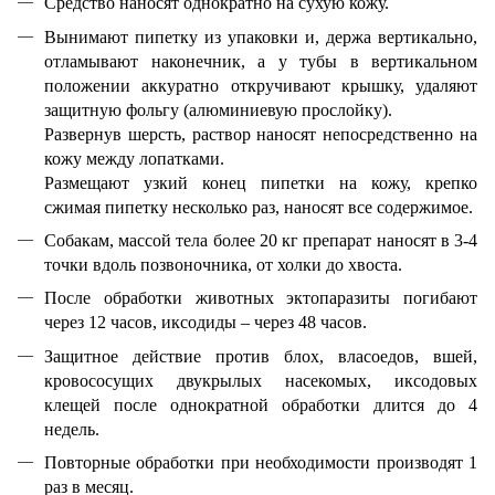
Средство наносят однократно на сухую кожу.
Вынимают пипетку из упаковки и, держа вертикально,
отламывают наконечник, а у тубы в вертикальном
положении аккуратно откручивают крышку, удаляют
защитную фольгу (алюминиевую прослойку).
Развернув шерсть, раствор наносят непосредственно на
кожу между лопатками.
Размещают узкий конец пипетки на кожу, крепко
сжимая пипетку несколько раз, наносят все содержимое.
Собакам, массой тела более 20 кг препарат наносят в 3-4
точки вдоль позвоночника, от холки до хвоста.
После обработки животных эктопаразиты погибают
через 12 часов, иксодиды – через 48 часов.
Защитное действие против блох, власоедов, вшей,
кровососущих двукрылых насекомых, иксодовых
клещей после однократной обработки длится до 4
недель.
Повторные обработки при необходимости производят 1
раз в месяц.