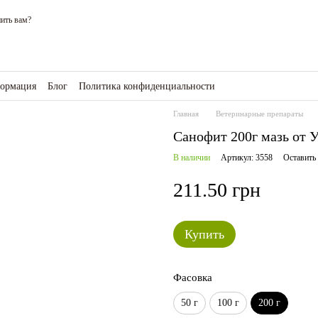
ить вам?
формация
Блог
Политика конфиденциальности
зине
Главная
Ветеринарные препараты
Санофит 200г мазь от
В наличии
Артикул: 3558
Оставить
211.50 грн
Купить
Фасовка
50 г
100 г
200 г