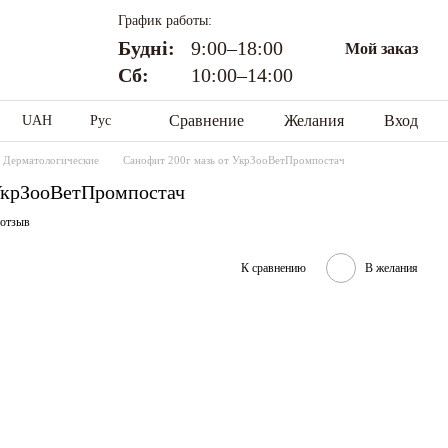
График работы:
Будні:
9:00–18:00
Мой заказ
Сб:
10:00–14:00
Сравнение
Желания
Вход
UAH
Рус
Дерматологические
Санофит 200г мазь от УкрЗооВетПромпостач
 УкрЗооВетПромпостач
 отзыв
К сравнению
В желания